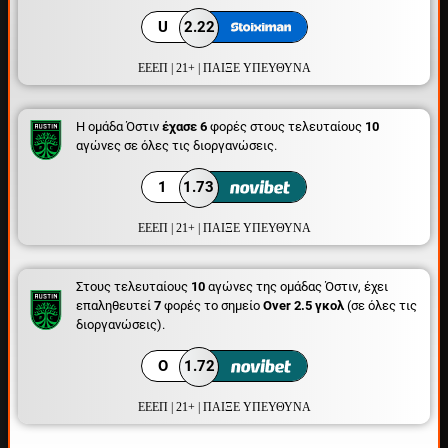
U
2.22
ΕΕΕΠ | 21+ | ΠΑΙΞΕ ΥΠΕΥΘΥΝΑ
Η ομάδα Όστιν
έχασε 6
φορές στους τελευταίους
10
αγώνες σε όλες τις διοργανώσεις.
1
1.73
ΕΕΕΠ | 21+ | ΠΑΙΞΕ ΥΠΕΥΘΥΝΑ
Στους τελευταίους
10
αγώνες της ομάδας Όστιν, έχει
επαληθευτεί
7
φορές το σημείο
Over 2.5 γκολ
(σε όλες τις
διοργανώσεις).
O
1.72
ΕΕΕΠ | 21+ | ΠΑΙΞΕ ΥΠΕΥΘΥΝΑ