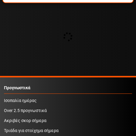
Προγνωστικά
Ισοπαλία ημέρας
Over 2.5 προγνωστικά
Ακριβές σκορ σήμερα
Τριάδα για στοίχημα σήμερα