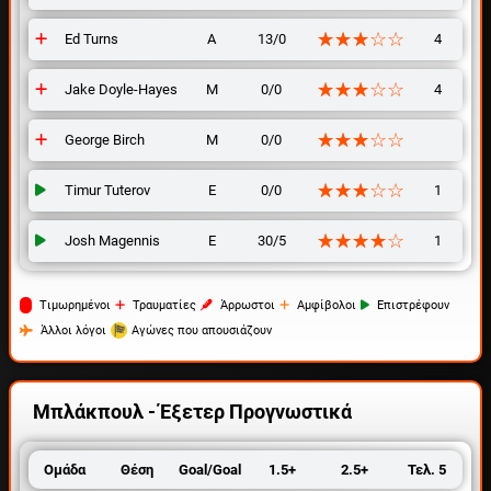
☆☆☆☆☆
★★★★★
Ed Turns
Α
13/0
4
☆☆☆☆☆
★★★★★
Jake Doyle-Hayes
Μ
0/0
4
☆☆☆☆☆
★★★★★
George Birch
Μ
0/0
ΕΓΚΡΙΣΗ ΑΠΟ BETPICKS ΕΓΚΡΙΣΗ ΑΠΟ BETPICKS
☆☆☆☆☆
★★★★★
Timur Tuterov
Ε
0/0
1
☆☆☆☆☆
★★★★★
Josh Magennis
Ε
30/5
1
Tιμωρημένοι
Τραυματίες
Άρρωστοι
Αμφίβολοι
Επιστρέφουν
Άλλοι λόγοι
Αγώνες που απουσιάζουν
Μπλάκπουλ - Έξετερ
Προγνωστικά
Ομάδα
Θέση
Goal/Goal
1.5+
2.5+
Τελ. 5