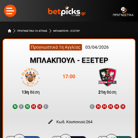
ΠΡΟΓΝΩΣΤΙΚΑ
ΠΡΟΓΝΩΣΤΙΚΑ 1Η ΑΓΓΛΙΑΣ
ΜΠΛΑΚΠΟΥΛ - ΕΞΕΤΕΡ
Προγνωστικά 1η Αγγλίας
03/04/2026
ΜΠΛΑΚΠΟΥΛ - ΕΞΕΤΕΡ
17:00
1
:
0
13η
θέση
21η
θέση
Ν
Ι
Ν
Η
Η
Ι
Ι
Η
Η
Η
Η
Η
Κωδ. Κουπονιού:
264