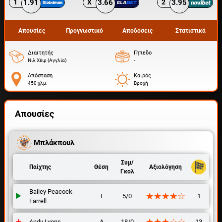
1
1.91
X
3.66
2
3.95
Απουσίες
Προγνωστικό
Αποδόσεις
Στατιστικά
Διαιτητής
Γήπεδο
Νιλ Χέιρ (Αγγλία)
-
Απόσταση
Καιρός
450 χλμ.
Βροχή
Απουσίες
Μπλάκπουλ
Συμ/
Παίχτης
Θέση
Αξιολόγηση
Γκολ
Bailey Peacock-
☆☆☆☆☆
★★★★★
Τ
5/0
1
Farrell
Andy Lyons
Α
18/0
13