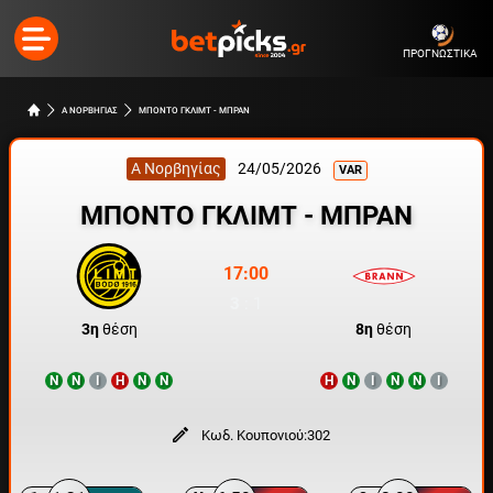
ΠΡΟΓΝΩΣΤΙΚΑ
Α ΝΟΡΒΗΓΙΑΣ
ΜΠΟΝΤΟ ΓΚΛΙΜΤ - ΜΠΡΑΝ
Α Νορβηγίας
24/05/2026
VAR
ΜΠΟΝΤΟ ΓΚΛΙΜΤ - ΜΠΡΑΝ
17:00
3
:
1
3η
θέση
8η
θέση
Ν
Ν
Ι
Η
Ν
Ν
Η
Ν
Ι
Ν
Ν
Ι
Κωδ. Κουπονιού:
302