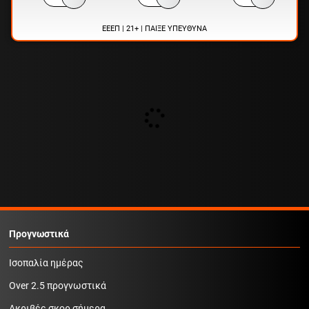
ΕΕΕΠ | 21+ | ΠΑΙΞΕ ΥΠΕΥΘΥΝΑ
Προγνωστικά
Ισοπαλία ημέρας
Over 2.5 προγνωστικά
Ακριβές σκορ σήμερα