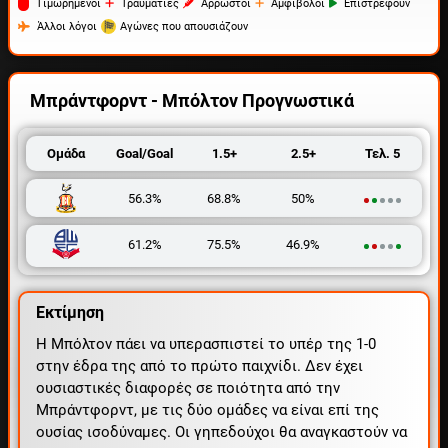
Tιμωρημένοι
Τραυματίες
Άρρωστοι
Αμφίβολοι
Επιστρέφουν
Άλλοι λόγοι
Αγώνες που απουσιάζουν
Μπράντφορντ - Μπόλτον
Προγνωστικά
Ομάδα
Goal/Goal
1.5+
2.5+
Τελ. 5
56.3%
68.8%
50%
ΕΓΚΡΙΣΗ ΑΠΟ BETPICKS ΕΓΚΡΙΣΗ ΑΠΟ BETPICKS
61.2%
75.5%
46.9%
Εκτίμηση
Η Μπόλτον πάει να υπερασπιστεί το υπέρ της 1-0
στην έδρα της από το πρώτο παιχνίδι. Δεν έχει
ουσιαστικές διαφορές σε ποιότητα από την
Μπράντφορντ, με τις δύο ομάδες να είναι επί της
ουσίας ισοδύναμες. Οι γηπεδούχοι θα αναγκαστούν να