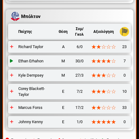
Μπόλτον
Συμ/
Παίχτης
Θέση
Αξιολόγηση
Γκολ
☆☆☆☆☆
★★★★★
Richard Taylor
Α
6/0
23
☆☆☆☆☆
★★★★★
Ethan Erhahon
Μ
30/0
7
☆☆☆☆☆
★★★★★
Kyle Dempsey
Μ
27/3
0
Corey Blackett-
☆☆☆☆☆
★★★★★
Ε
7/2
10
Taylor
☆☆☆☆☆
★★★★★
Marcus Forss
Ε
17/2
33
☆☆☆☆☆
★★★★★
Johnny Kenny
Ε
1/0
0