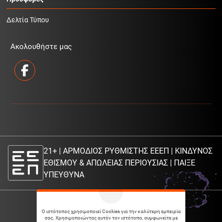
Δελτία Τύπου
Ακολουθήστε μας
21+ | ΑΡΜΟΔΙΟΣ ΡΥΘΜΙΣΤΗΣ ΕΕΕΠ | ΚΙΝΔΥΝΟΣ
ΕΘΙΣΜΟΥ & ΑΠΩΛΕΙΑΣ ΠΕΡΙΟΥΣΙΑΣ |
ΠΑΙΞΕ
ΥΠΕΥΘΥΝΑ
21+
Ο ιστότοπος χρησιμοποιεί Cookies για την καλύτερη εμπειρία
σας. Χρησιμοποιώντας αυτόν τον ιστότοπο, συμφωνείτε με