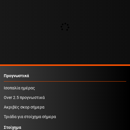
Προγνωστικά
Ισοπαλία ημέρας
Over 2.5 προγνωστικά
Ακριβές σκορ σήμερα
Τριάδα για στοίχημα σήμερα
Στοίχημα