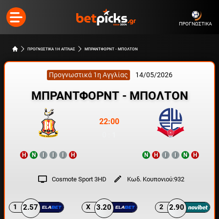
ΠΡΟΓΝΩΣΤΙΚΑ
ΠΡΟΓΝΩΣΤΙΚΑ 1Η ΑΓΓΛΙΑΣ
ΜΠΡΑΝΤΦΟΡΝΤ - ΜΠΟΛΤΟΝ
Προγνωστικά 1η Αγγλίας
14/05/2026
ΜΠΡΑΝΤΦΟΡΝΤ - ΜΠΟΛΤΟΝ
22:00
0
:
1
Η
Ν
Ι
Ι
Ι
Η
Ν
Η
Ι
Ι
Ν
Η
Cosmote Sport 3HD
Κωδ. Κουπονιού:
932
1
2.57
X
3.20
2
2.90