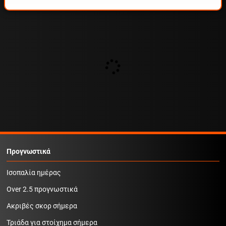
Προγνωστικά
Ισοπαλία ημέρας
Over 2.5 προγνωστικά
Ακριβές σκορ σήμερα
Τριάδα για στοίχημα σήμερα