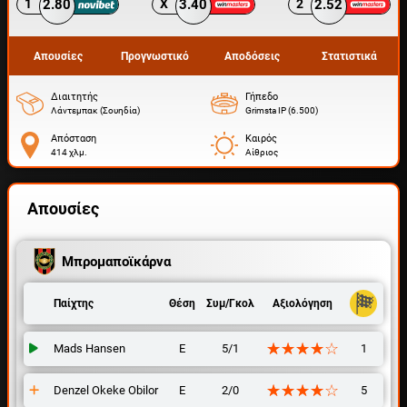
1
2.80
X
3.40
2
2.52
Απουσίες
Προγνωστικό
Αποδόσεις
Στατιστικά
Διαιτητής
Γήπεδο
Λάντεμπακ (Σουηδία)
Grimsta IP (6.500)
Απόσταση
Καιρός
414 χλμ.
Αίθριος
Απουσίες
Μπρομαποϊκάρνα
Παίχτης
Θέση
Συμ/Γκολ
Αξιολόγηση
☆☆☆☆☆
★★★★★
Mads Hansen
Ε
5/1
1
☆☆☆☆☆
★★★★★
Denzel Okeke Obilor
Ε
2/0
5