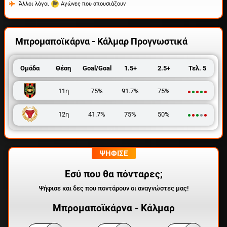
Άλλοι λόγοι
Αγώνες που απουσιάζουν
ΕΓΚΡΙΣΗ ΑΠΟ BETPICKS ΕΓΚΡΙΣΗ ΑΠΟ BETPICKS
Μπρομαποϊκάρνα - Κάλμαρ
Προγνωστικά
Ομάδα
Θέση
Goal/Goal
1.5+
2.5+
Τελ. 5
11η
75%
91.7%
75%
12η
41.7%
75%
50%
ΨΗΦΙΣΕ
Εσύ που θα πόνταρες;
Ψήφισε και δες που ποντάρουν οι αναγνώστες μας!
Μπρομαποϊκάρνα - Κάλμαρ