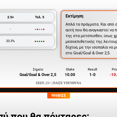
Εκτίμηση
2.5+
Τελ. 5
Απλά τα πράγματα. Και από 
-
αυτή που θα αναγκαστεί να π
της στα μετόπισθεν, ίσως χ
33.3%
μεσοεπιθετικής της λειτουρ
δίχτυα, με την ισοπαλία να 
στο Goal/Goal & Over 2,5.
Σημείο
Stake
Result
Prof
Goal/Goal & Over 2,5
10.00
1-0
-10
ΕΕΕΠ | 21+ | ΠΑΙΞΕ ΥΠΕΥΘΥΝΑ
ΨΗΦΙΣΕ
σύ που θα πόνταρες;