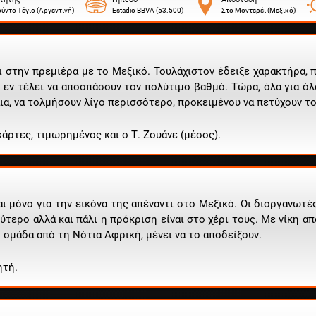
ύντο Τέγιο (Αργεντινή)
Estadio BBVA (53.500)
Στο Μοντερέι (Μεξικό)
ι στην πρεμιέρα με το Μεξικό. Τουλάχιστον έδειξε χαρακτήρα,
 εν τέλει να αποσπάσουν τον πολύτιμο βαθμό. Τώρα, όλα για όλα
ια, να τολμήσουν λίγο περισσότερο, προκειμένου να πετύχουν τ
ρτες, τιμωρημένος και ο Τ. Ζουάνε (μέσος).
αι μόνο για την εικόνα της απέναντι στο Μεξικό. Οι διοργανωτ
λύτερο αλλά και πάλι η πρόκριση είναι στο χέρι τους. Με νίκη 
 ομάδα από τη Νότια Αφρική, μένει να το αποδείξουν.
ητή.