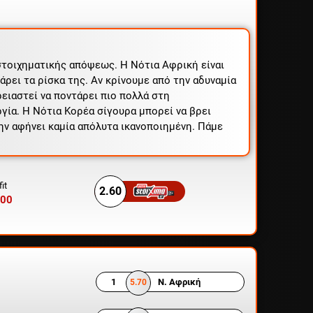
στοιχηματικής απόψεως. Η Νότια Αφρική είναι
άρει τα ρίσκα της. Αν κρίνουμε από την αδυναμία
ρειαστεί να ποντάρει πιο πολλά στη
γία. Η Νότια Κορέα σίγουρα μπορεί να βρει
μην αφήνει καμία απόλυτα ικανοποιημένη. Πάμε
it
2.60
.00
1
Ν. Αφρική
5.70