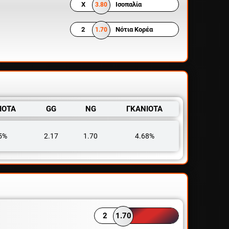
X
Ισοπαλία
3.80
2
Νότια Κορέα
1.70
ΙΟΤΑ
GG
NG
ΓΚΑΝΙΟΤΑ
5%
2.17
1.70
4.68%
2
1.70