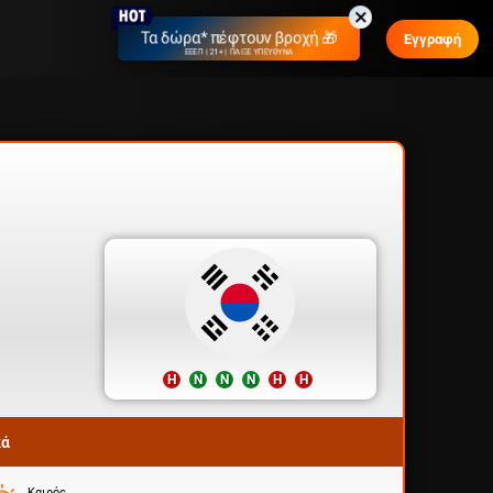
Τα δώρα* πέφτουν βροχή 🎁
Εγγραφή
ΕΕΕΠ | 21+ | ΠΑΙΞΕ ΥΠΕΥΘΥΝΑ
Η
Ν
Ν
Ν
Η
Η
κά
Καιρός