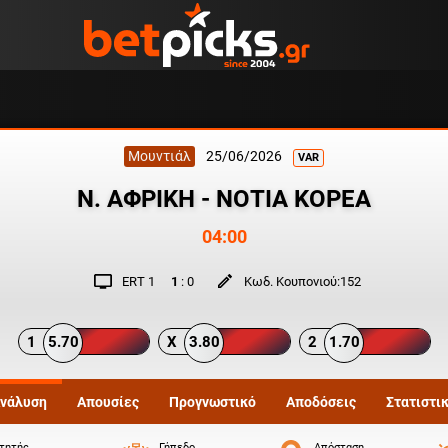
Μουντιάλ
25/06/2026
VAR
Ν. ΑΦΡΙΚΗ - ΝΟΤΙΑ ΚΟΡΕΑ
04:00
ERT 1
1
:
0
Κωδ. Κουπονιού:
152
1
5.70
X
3.80
2
1.70
νάλυση
Απουσίες
Προγνωστικό
Αποδόσεις
Στατιστι
ιτητής
Γήπεδο
Απόσταση