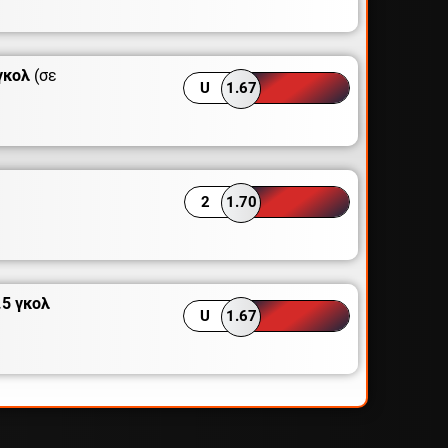
γκολ
(σε
U
1.67
2
1.70
.5 γκολ
U
1.67