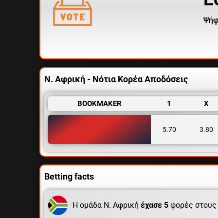
Ψήφ
Ν. Αφρική - Νότια Κορέα Αποδόσεις
BOOKMAKER
1
X
5.70
3.80
Betting facts
Η ομάδα Ν. Αφρική
έχασε 5
φορές στους