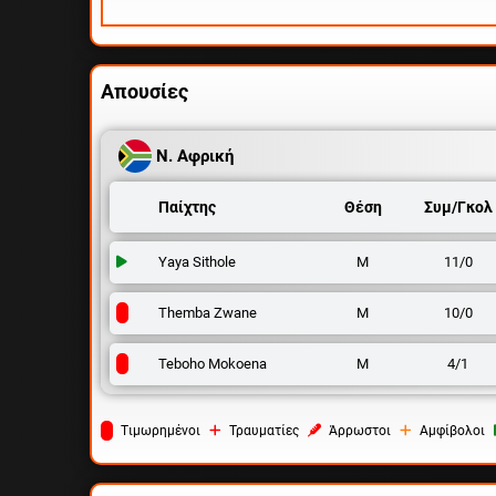
Απουσίες
Ν. Αφρική
Παίχτης
Θέση
Συμ/Γκολ
Yaya Sithole
Μ
11/0
Themba Zwane
Μ
10/0
Teboho Mokoena
Μ
4/1
Tιμωρημένοι
Τραυματίες
Άρρωστοι
Αμφίβολοι