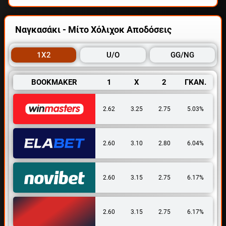
ΕΓΚΡΙΣΗ ΑΠΟ BETPICKS ΕΓΚΡΙΣΗ ΑΠΟ BETPICKS
Ναγκασάκι - Μίτο Χόλιχοκ Αποδόσεις
1X2
U/O
GG/NG
BOOKMAKER
1
X
2
ΓΚΑΝ.
2.62
3.25
2.75
5.03%
2.60
3.10
2.80
6.04%
Βρέθηκε στοιχηματική με:
2.60
3.15
2.75
6.17%
2.60
3.15
2.75
6.17%