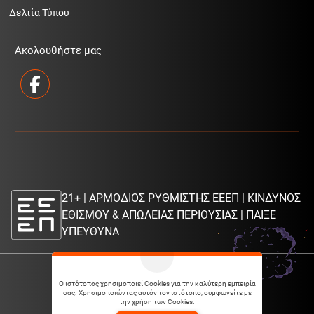
Δελτία Τύπου
Ακολουθήστε μας
21+ | ΑΡΜΟΔΙΟΣ ΡΥΘΜΙΣΤΗΣ ΕΕΕΠ | ΚΙΝΔΥΝΟΣ
ΕΘΙΣΜΟΥ & ΑΠΩΛΕΙΑΣ ΠΕΡΙΟΥΣΙΑΣ |
ΠΑΙΞΕ
ΥΠΕΥΘΥΝΑ
21+
Ο ιστότοπος χρησιμοποιεί Cookies για την καλύτερη εμπειρία
σας. Χρησιμοποιώντας αυτόν τον ιστότοπο, συμφωνείτε με
την χρήση των Cookies.