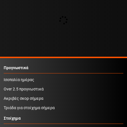
Προγνωστικά
Ισοπαλία ημέρας
Over 2.5 προγνωστικά
Ακριβές σκορ σήμερα
Τριάδα για στοίχημα σήμερα
Στοίχημα