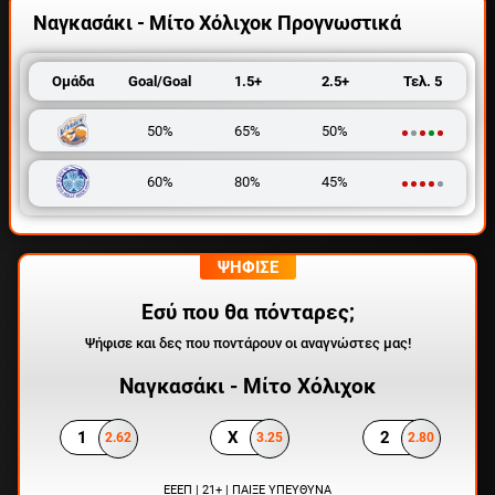
ΕΓΚΡΙΣΗ ΑΠΟ BETPICKS ΕΓΚΡΙΣΗ ΑΠΟ BETPICKS
Ναγκασάκι - Μίτο Χόλιχοκ
Προγνωστικά
Ομάδα
Goal/Goal
1.5+
2.5+
Τελ. 5
50%
65%
50%
60%
80%
45%
ΨΗΦΙΣΕ
Εσύ που θα πόνταρες;
Ψήφισε και δες που ποντάρουν οι αναγνώστες μας!
Ναγκασάκι - Μίτο Χόλιχοκ
1
X
2
2.62
3.25
2.80
ΕΕΕΠ | 21+ | ΠΑΙΞΕ ΥΠΕΥΘΥΝΑ