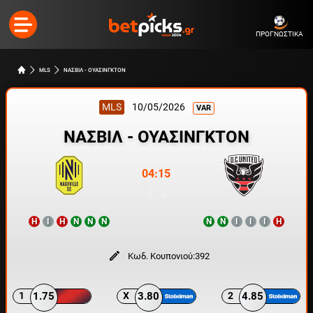
ΠΡΟΓΝΩΣΤΙΚΑ
MLS
ΝΑΣΒΙΛ - ΟΥΑΣΙΝΓΚΤΟΝ
MLS
10/05/2026
VAR
ΝΑΣΒΙΛ - ΟΥΑΣΙΝΓΚΤΟΝ
04:15
2
:
2
Η
Ι
Η
Ν
Ν
Ν
Ν
Ν
Ι
Ι
Ι
Η
Κωδ. Κουπονιού:
392
1
1.75
X
3.80
2
4.85