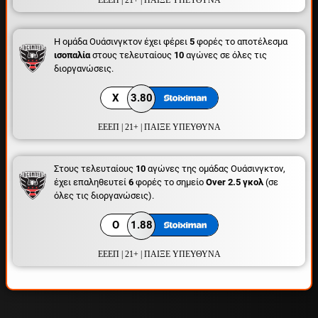
ΕΕΕΠ | 21+ | ΠΑΙΞΕ ΥΠΕΥΘΥΝΑ
Η ομάδα Ουάσινγκτον έχει φέρει
5
φορές το αποτέλεσμα
ισοπαλία
στους τελευταίους
10
αγώνες σε όλες τις
διοργανώσεις.
X
3.80
ΕΕΕΠ | 21+ | ΠΑΙΞΕ ΥΠΕΥΘΥΝΑ
Στους τελευταίους
10
αγώνες της ομάδας Ουάσινγκτον,
έχει επαληθευτεί
6
φορές το σημείο
Over 2.5 γκολ
(σε
όλες τις διοργανώσεις).
O
1.88
ΕΕΕΠ | 21+ | ΠΑΙΞΕ ΥΠΕΥΘΥΝΑ