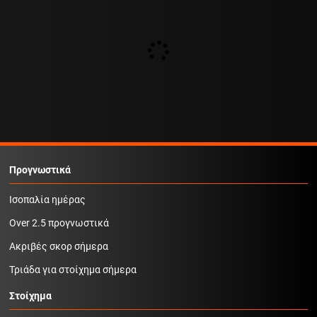
Προγνωστικά
Ισοπαλία ημέρας
Over 2.5 προγνωστικά
Ακριβές σκορ σήμερα
Τριάδα για στοίχημα σήμερα
Στοίχημα