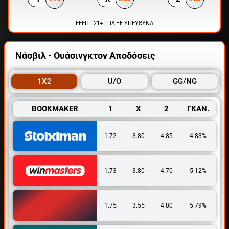
ΕΓΚΡΙΣΗ ΑΠΟ BETPICKS ΕΓΚΡΙΣΗ ΑΠΟ BETPICKS
ΕΕΕΠ | 21+ | ΠΑΙΞΕ ΥΠΕΥΘΥΝΑ
Νάσβιλ - Ουάσινγκτον Αποδόσεις
1X2
U/O
GG/NG
BOOKMAKER
1
X
2
ΓΚΑΝ.
1.72
3.80
4.85
4.83%
1.73
3.80
4.70
5.12%
Βρέθηκε στοιχηματική με:
1.75
3.55
4.80
5.79%