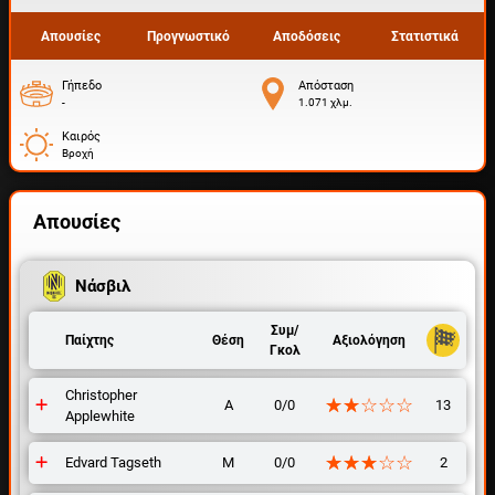
Απουσίες
Προγνωστικό
Αποδόσεις
Στατιστικά
Γήπεδο
Απόσταση
-
1.071 χλμ.
Καιρός
Βροχή
Απουσίες
Νάσβιλ
Συμ/
Παίχτης
Θέση
Αξιολόγηση
Γκολ
Christopher
☆☆☆☆☆
★★★★★
Α
0/0
13
Applewhite
☆☆☆☆☆
★★★★★
Edvard Tagseth
Μ
0/0
2