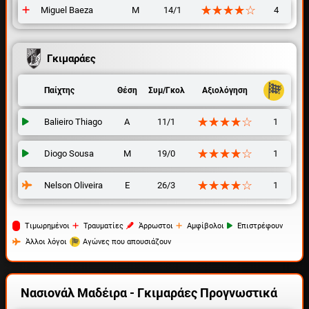
ΕΓΚΡΙΣΗ ΑΠΟ BETPICKS ΕΓΚΡΙΣΗ ΑΠΟ BETPICKS
☆☆☆☆☆
★★★★★
Miguel Baeza
Μ
14/1
4
Γκιμαράες
Παίχτης
Θέση
Συμ/Γκολ
Αξιολόγηση
☆☆☆☆☆
★★★★★
Balieiro Thiago
Α
11/1
1
☆☆☆☆☆
★★★★★
Diogo Sousa
Μ
19/0
1
☆☆☆☆☆
★★★★★
Nelson Oliveira
Ε
26/3
1
Tιμωρημένοι
Τραυματίες
Άρρωστοι
Αμφίβολοι
Επιστρέφουν
Άλλοι λόγοι
Αγώνες που απουσιάζουν
Νασιονάλ Μαδέιρα - Γκιμαράες
Προγνωστικά