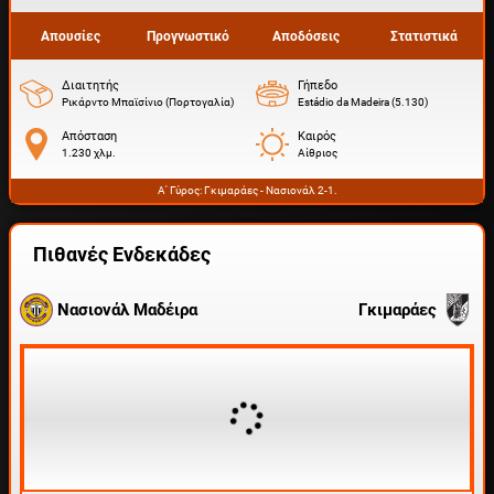
Απουσίες
Προγνωστικό
Αποδόσεις
Στατιστικά
Διαιτητής
Γήπεδο
Ρικάρντο Μπαϊσίνιο (Πορτογαλία)
Estádio da Madeira (5.130)
Απόσταση
Καιρός
1.230 χλμ.
Αίθριος
Α' Γύρος: Γκιμαράες - Νασιονάλ 2-1.
Πιθανές Ενδεκάδες
Νασιονάλ Μαδέιρα
Γκιμαράες