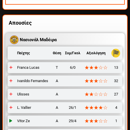
Απουσίες
Νασιονάλ Μαδέιρα
Παίχτης
Θέση
Συμ/Γκολ
Αξιολόγηση
☆☆☆☆☆
★★★★★
Franca Lucas
Τ
6/0
13
☆☆☆☆☆
★★★★★
Ivanildo Fernandes
Α
32
☆☆☆☆☆
★★★★★
Ulisses
Α
27
☆☆☆☆☆
★★★★★
L. Vallier
Α
26/1
4
☆☆☆☆☆
★★★★★
Vitor Ze
Α
29/4
1