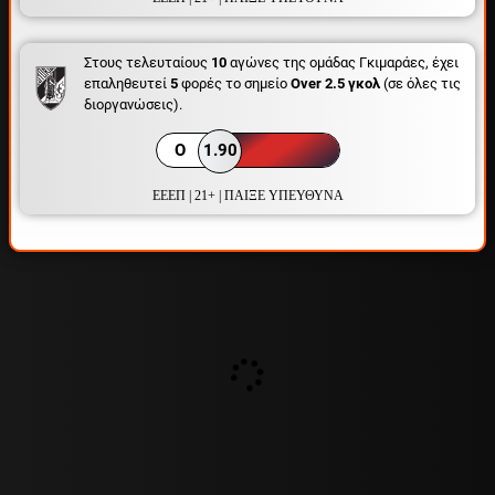
Στους τελευταίους
10
αγώνες της ομάδας Γκιμαράες, έχει
επαληθευτεί
5
φορές το σημείο
Over 2.5 γκολ
(σε όλες τις
διοργανώσεις).
O
1.90
ΕΕΕΠ | 21+ | ΠΑΙΞΕ ΥΠΕΥΘΥΝΑ