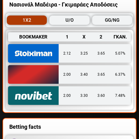
Νασιονάλ Μαδέιρα - Γκιμαράες Αποδόσεις
Άμεση ταυτοποίηση
Γρήγορες αναλήψεις
1X2
U/O
GG/NG
↪ΠΑΙΞΕ ΝΟΜΙΜΑ
BOOKMAKER
1
X
2
ΓΚΑΝ.
ΕΕΕΠ | 21+ | ΠΑΙΞΕ ΥΠΕΥΘΥΝΑ
2.12
3.25
3.65
5.07%
2.00
3.40
3.65
6.37%
2.00
3.30
3.60
7.48%
Betting facts