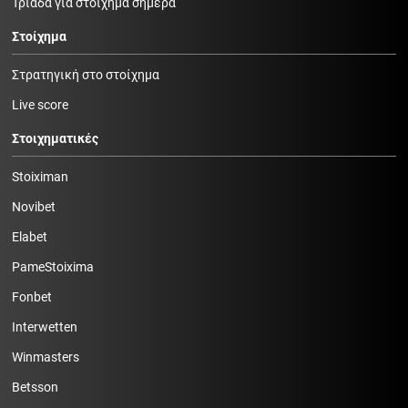
Τριάδα για στοίχημα σήμερα
Στοίχημα
Στρατηγική στο στοίχημα
Live score
Στοιχηματικές
Stoiximan
Novibet
Elabet
PameStoixima
Fonbet
Interwetten
Winmasters
Betsson