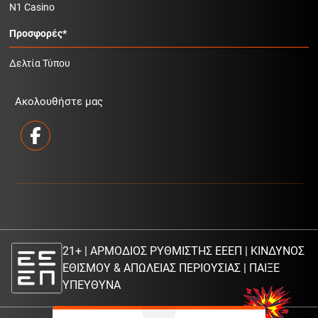
N1 Casino
Προσφορές*
Δελτία Τύπου
Ακολουθήστε μας
21+ | ΑΡΜΟΔΙΟΣ ΡΥΘΜΙΣΤΗΣ ΕΕΕΠ | ΚΙΝΔΥΝΟΣ
ΕΘΙΣΜΟΥ & ΑΠΩΛΕΙΑΣ ΠΕΡΙΟΥΣΙΑΣ |
ΠΑΙΞΕ
ΥΠΕΥΘΥΝΑ