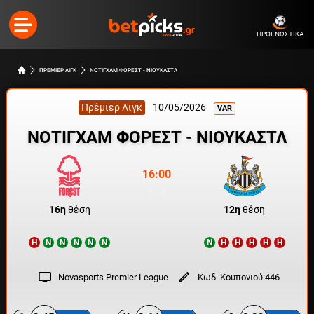
ΠΡΟΓΝΩΣΤΙΚΑ
ΠΡΕΜΙΕΡ ΛΙΓΚ
ΝΟΤΙΓΧΑΜ ΦΟΡΕΣΤ - ΝΙΟΥΚΑΣΤΛ
Πρέμιερ Λιγκ
10/05/2026
VAR
ΝΟΤΙΓΧΑΜ ΦΟΡΕΣΤ - ΝΙΟΥΚΑΣΤΛ
16:00
1
:
1
16η
θέση
12η
θέση
Η
Ν
Ν
Ν
Ν
Ν
Ν
Η
Η
Η
Η
Η
Nοvasports Premier League
Κωδ. Κουπονιού:
446