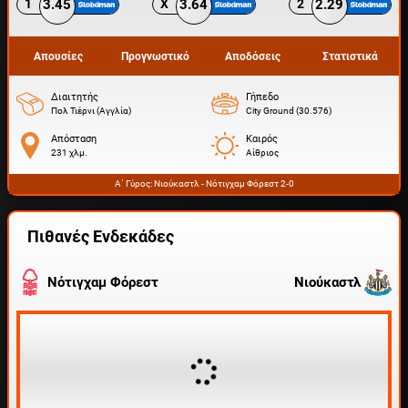
1
3.45
X
3.64
2
2.29
Απουσίες
Προγνωστικό
Αποδόσεις
Στατιστικά
Διαιτητής
Γήπεδο
Πολ Τιέρνι (Αγγλία)
City Ground (30.576)
Απόσταση
Καιρός
231 χλμ.
Αίθριος
Α΄ Γύρος:
Νιούκαστλ - Νότιγχαμ Φόρεστ 2-0
Πιθανές Ενδεκάδες
Νότιγχαμ Φόρεστ
Νιούκαστλ