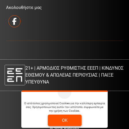
Ακολουθήστε μας
21+ | ΑΡΜΟΔΙΟΣ ΡΥΘΜΙΣΤΗΣ ΕΕΕΠ | ΚΙΝΔΥΝΟΣ
ΕΘΙΣΜΟΥ & ΑΠΩΛΕΙΑΣ ΠΕΡΙΟΥΣΙΑΣ |
ΠΑΙΞΕ
ΥΠΕΥΘΥΝΑ
21+
Ο ιστότοπος χρησιμοποιεί Cookies για την καλύτερη εμπειρία
σας. Χρησιμοποιώντας αυτόν τον ιστότοπο, συμφωνείτε με
την χρήση των Cookies.
OK