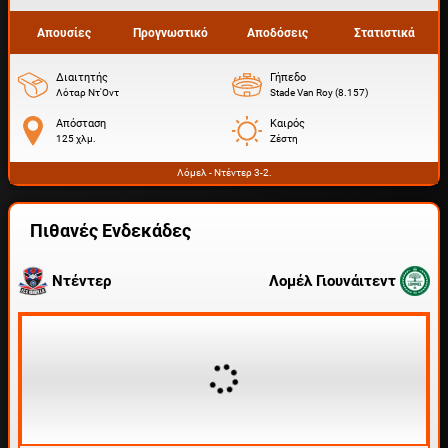
Απουσίες
Προγνωστικό
Αποδόσεις
Στατιστικά
Διαιτητής
Γήπεδο
Λόταρ Ντ'Οντ
Stade Van Roy (8.157)
Απόσταση
Καιρός
125 χλμ.
Ζέστη
Λόμελ - Ντέντερ 3-2.
Πιθανές Ενδεκάδες
Ντέντερ
Λομέλ Γιουνάιτεντ