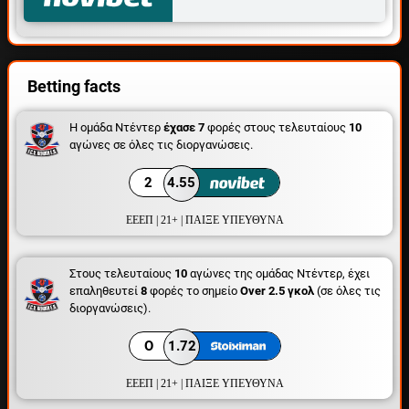
Betting facts
Η ομάδα Ντέντερ
έχασε 7
φορές στους τελευταίους
10
αγώνες σε όλες τις διοργανώσεις.
2
4.55
ΕΕΕΠ | 21+ | ΠΑΙΞΕ ΥΠΕΥΘΥΝΑ
Στους τελευταίους
10
αγώνες της ομάδας Ντέντερ, έχει
επαληθευτεί
8
φορές το σημείο
Over 2.5 γκολ
(σε όλες τις
διοργανώσεις).
O
1.72
ΕΕΕΠ | 21+ | ΠΑΙΞΕ ΥΠΕΥΘΥΝΑ