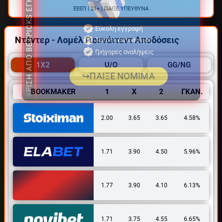
ΕΓΚΡΙΣΗ ΑΠΟ BETPICKS ΕΓΚΡΙΣΗ ΑΠΟ BETPICKS
ΕΕΕΠ | 21+ | ΠΑΙΞΕ ΥΠΕΥΘΥΝΑ
Εύκολη εγγραφή
Ντέντερ - Λομέλ Γιουνάιτεντ Αποδόσεις
Άμεση ταυτοποίηση
Γρήγορες αναλήψεις
1X2
U/O
GG/NG
↪ΠΑΙΞΕ ΝΟΜΙΜΑ
BOOKMAKER
1
X
2
ΓΚΑΝ.
ΕΕΕΠ | 21+ | ΠΑΙΞΕ ΥΠΕΥΘΥΝΑ
2.00
3.65
3.65
4.58%
1.71
3.90
4.50
5.96%
1.77
3.90
4.10
6.13%
1.71
3.75
4.55
6.65%