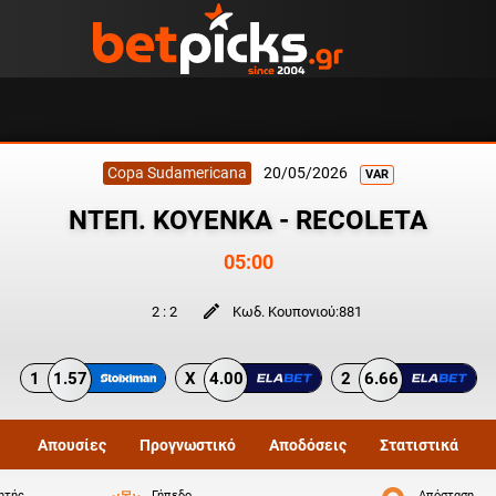
Copa Sudamericana
20/05/2026
VAR
ΝΤΕΠ. ΚΟΥΕΝΚΑ - RECOLETA
05:00
2
:
2
Κωδ. Κουπονιού:
881
1
1.57
X
4.00
2
6.66
Απουσίες
Προγνωστικό
Αποδόσεις
Στατιστικά
ητής
Γήπεδο
Απόσταση