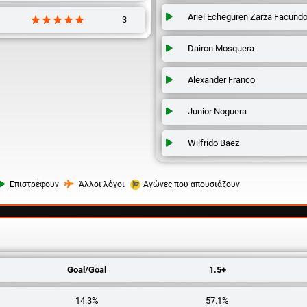
Ariel Echeguren Zarza Facund
☆☆☆☆☆
★★★★★
3
Dairon Mosquera
Alexander Franco
Junior Noguera
Wilfrido Baez
Επιστρέφουν
Άλλοι λόγοι
Αγώνες που απουσιάζουν
Goal/Goal
1.5+
14.3%
57.1%