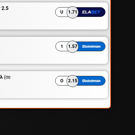
 2.5
U
1.71
1
1.57
ολ
(σε
O
2.15