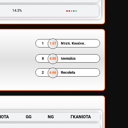
14.3%
1
Ντεπ. Κουένκ.
1.57
X
Ισοπαλία
4.00
2
Recoleta
6.66
ΙΟΤΑ
GG
NG
ΓΚΑΝΙΟΤΑ