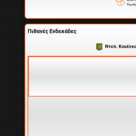
Ρομπέ
Πιθανές Ενδεκάδες
Ντεπ. Κουένκ