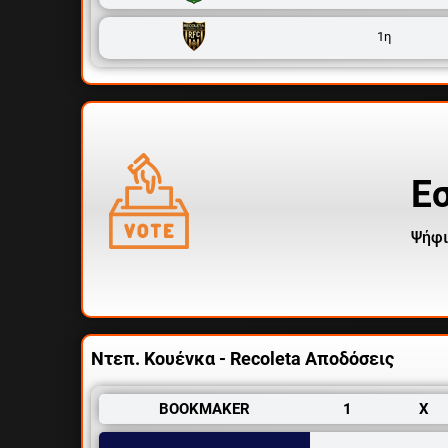
1η
Ε
Ψήφι
Ντεπ. Κουένκα - Recoleta Αποδόσεις
BOOKMAKER
1
X