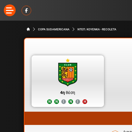
COPA SUDAMERICANA
ΝΤΕΠ. ΚΟΥΕΝΚΑ - RECOLETA
4η
θέση
Ν
Ν
Ι
Ν
Ι
Η
Διαιτ