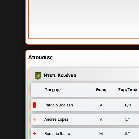
Απουσίες
Ντεπ. Κουένκα
Παίχτης
Θέση
Συμ/Γκολ
Patricio Boolsen
Α
0/0
Andres Lopez
Α
5/1
Romario Ibarra
Μ
5/1