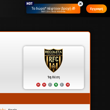
Τα δώρα* πέφτουν βροχή 🎁
Εγγραφή
ΕΕΕΠ | 21+ | ΠΑΙΞΕ ΥΠΕΥΘΥΝΑ
1η
θέση
Η
Η
Ι
Ν
Ι
Η
Καιρός