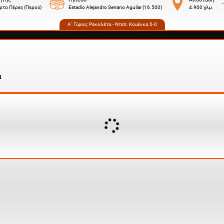
ρτο Πέρες (Περού)
Estadio Alejandro Serrano Aguilar (16.500)
4.900 χλμ.
Α΄ Γύρος:
Ρεκολέτα - Ντεπ. Κουένκα 0-0
α