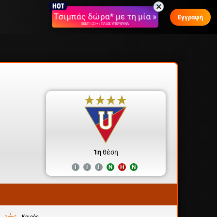
Τσιμπάς δώρα* με τη μία »
Εγγραφή
ΕΕΕΠ | 21+ | ΠΑΙΞΕ ΥΠΕΥΘΥΝΑ
1η
θέση
Ι
Ι
Ι
Ν
Η
Ν
Καιρός