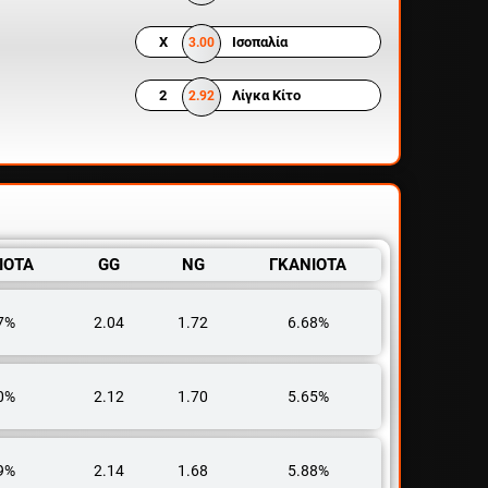
X
Ισοπαλία
3.00
2
Λίγκα Κίτο
2.92
ΙΟΤΑ
GG
NG
ΓΚΑΝΙΟΤΑ
7%
2.04
1.72
6.68%
0%
2.12
1.70
5.65%
9%
2.14
1.68
5.88%