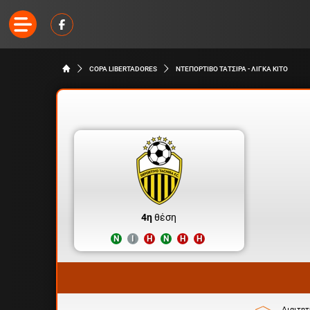
COPA LIBERTADORES
ΝΤΕΠΟΡΤΙΒΟ ΤΑΤΣΙΡΑ - ΛΙΓΚΑ ΚΙΤΟ
4η
θέση
Ν
Ι
Η
Ν
Η
Η
Διαιτητ