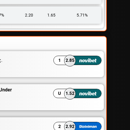
7%
2.20
1.65
5.71%
.
1
2.85
Under
U
1.52
2
2.92