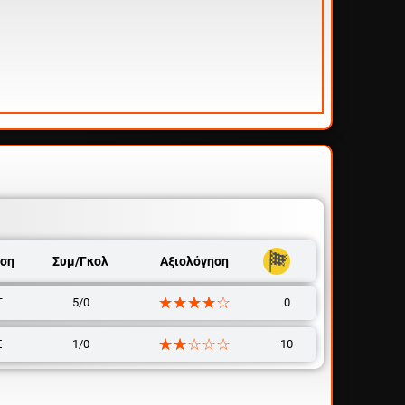
ση
Συμ/Γκολ
Αξιολόγηση
☆☆☆☆☆
★★★★★
Τ
5/0
0
☆☆☆☆☆
★★★★★
Ε
1/0
10