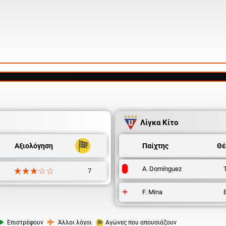
Λίγκα Κίτο
Αξιολόγηση
Παίχτης
Θέ
A. Domínguez
☆☆☆☆☆
★★★★★
7
F. Mina
Επιστρέφουν
Άλλοι λόγοι
Αγώνες που απουσιάζουν