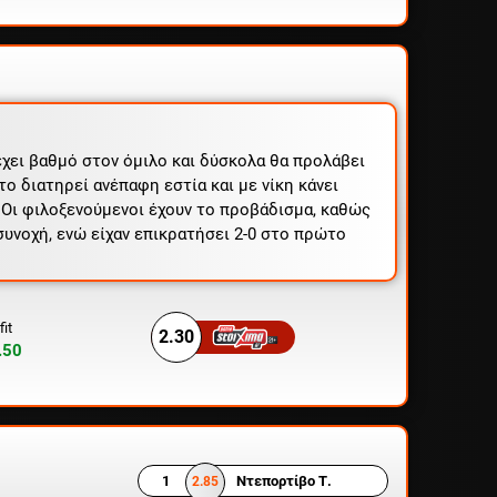
χει βαθμό στον όμιλο και δύσκολα θα προλάβει
το διατηρεί ανέπαφη εστία και με νίκη κάνει
 Οι φιλοξενούμενοι έχουν το προβάδισμα, καθώς
συνοχή, ενώ είχαν επικρατήσει 2-0 στο πρώτο
fit
2.30
.50
1
Ντεπορτίβο Τ.
2.85