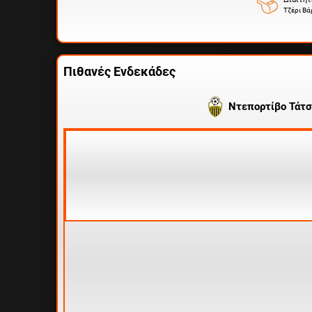
Τζέρι Βά
Πιθανές Ενδεκάδες
Ντεπορτίβο Τάτσ