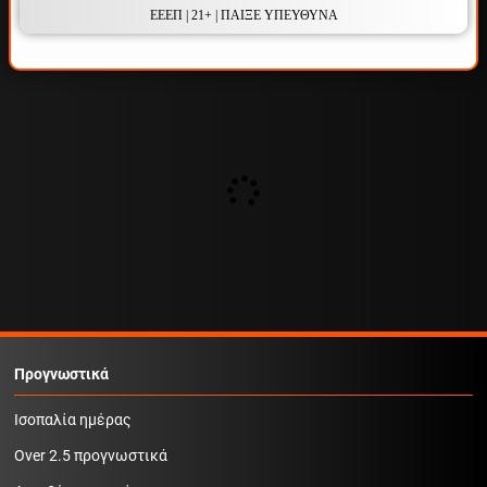
ΕΕΕΠ | 21+ | ΠΑΙΞΕ ΥΠΕΥΘΥΝΑ
Προγνωστικά
Ισοπαλία ημέρας
Over 2.5 προγνωστικά