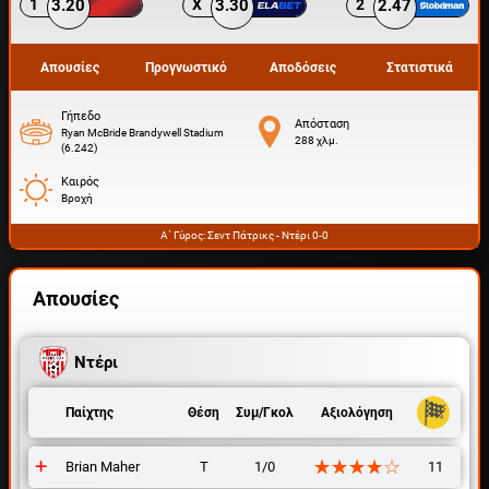
1
3.20
X
3.30
2
2.47
Απουσίες
Προγνωστικό
Αποδόσεις
Στατιστικά
Γήπεδο
Απόσταση
Ryan McBride Brandywell Stadium
288 χλμ.
(6.242)
Καιρός
Βροχή
Α΄ Γύρος:
Σεντ Πάτρικς - Ντέρι 0-0
Απουσίες
Ντέρι
Παίχτης
Θέση
Συμ/Γκολ
Αξιολόγηση
☆☆☆☆☆
★★★★★
Brian Maher
Τ
1/0
11