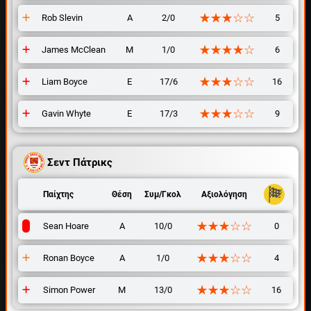
☆☆☆☆☆
★★★★★
Rob Slevin
Α
2/0
5
☆☆☆☆☆
★★★★★
James McClean
Μ
1/0
6
☆☆☆☆☆
★★★★★
Liam Boyce
Ε
17/6
16
☆☆☆☆☆
★★★★★
Gavin Whyte
Ε
17/3
9
Σεντ Πάτρικς
Παίχτης
Θέση
Συμ/Γκολ
Αξιολόγηση
☆☆☆☆☆
★★★★★
Sean Hoare
Α
10/0
0
☆☆☆☆☆
★★★★★
Ronan Boyce
Α
1/0
4
☆☆☆☆☆
★★★★★
Simon Power
Μ
13/0
16