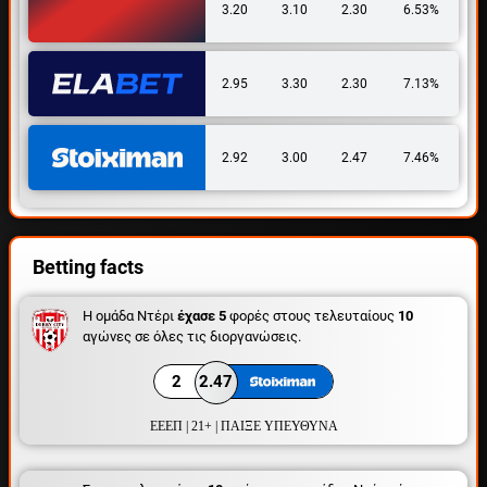
ΕΓΚΡΙΣΗ ΑΠΟ BETPICKS ΕΓΚΡΙΣΗ ΑΠΟ BETPICKS
3.20
3.10
2.30
6.53%
2.95
3.30
2.30
7.13%
Εύκολη εγγραφή
2.92
3.00
2.47
7.46%
Άμεση ταυτοποίηση
Γρήγορες αναλήψεις
↪ΠΑΙΞΕ ΝΟΜΙΜΑ
Betting facts
ΕΕΕΠ | 21+ | ΠΑΙΞΕ ΥΠΕΥΘΥΝΑ
Η ομάδα Ντέρι
έχασε 5
φορές στους τελευταίους
10
αγώνες σε όλες τις διοργανώσεις.
2
2.47
ΕΕΕΠ | 21+ | ΠΑΙΞΕ ΥΠΕΥΘΥΝΑ