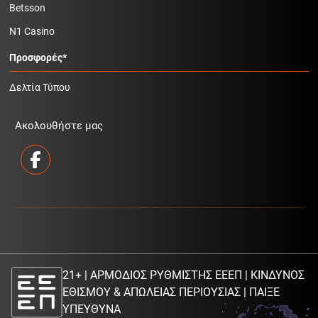
Betsson
N1 Casino
Προσφορές*
Δελτία Τύπου
Ακολουθήστε μας
21+ | ΑΡΜΟΔΙΟΣ ΡΥΘΜΙΣΤΗΣ ΕΕΕΠ | ΚΙΝΔΥΝΟΣ
ΕΘΙΣΜΟΥ & ΑΠΩΛΕΙΑΣ ΠΕΡΙΟΥΣΙΑΣ |
ΠΑΙΞΕ
ΥΠΕΥΘΥΝΑ