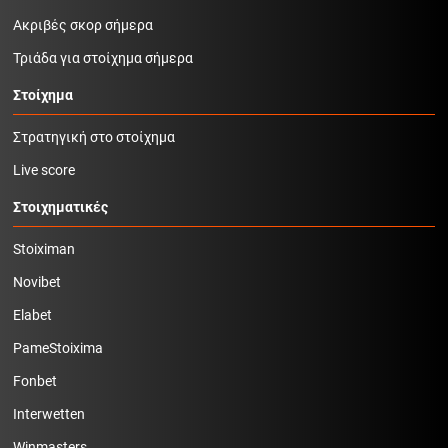
Ακριβές σκορ σήμερα
Τριάδα για στοίχημα σήμερα
Στοίχημα
Στρατηγική στο στοίχημα
Live score
Στοιχηματικές
Stoiximan
Novibet
Elabet
PameStoixima
Fonbet
Interwetten
Winmasters