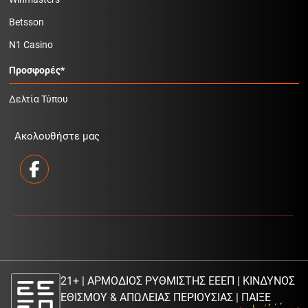
Betsson
N1 Casino
Προσφορές*
Δελτία Τύπου
Ακολουθήστε μας
21+ | ΑΡΜΟΔΙΟΣ ΡΥΘΜΙΣΤΗΣ ΕΕΕΠ | ΚΙΝΔΥΝΟΣ
ΕΘΙΣΜΟΥ & ΑΠΩΛΕΙΑΣ ΠΕΡΙΟΥΣΙΑΣ |
ΠΑΙΞΕ