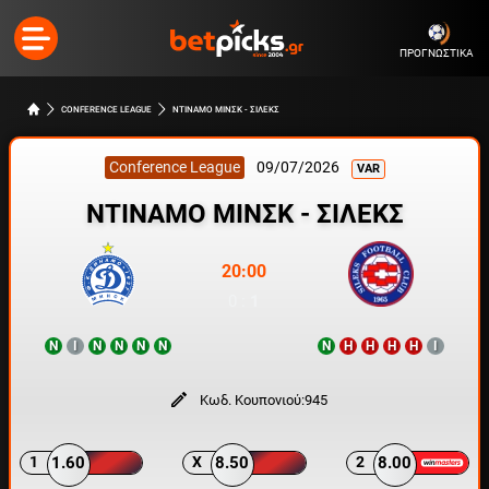
ΠΡΟΓΝΩΣΤΙΚΑ
CONFERENCE LEAGUE
ΝΤΙΝΑΜΟ ΜΙΝΣΚ - ΣΙΛΕΚΣ
Conference League
09/07/2026
VAR
ΝΤΙΝΑΜΟ ΜΙΝΣΚ - ΣΙΛΕΚΣ
20:00
0
:
1
Ν
Ι
Ν
Ν
Ν
Ν
Ν
Η
Η
Η
Η
Ι
Κωδ. Κουπονιού:
945
1
1.60
X
8.50
2
8.00