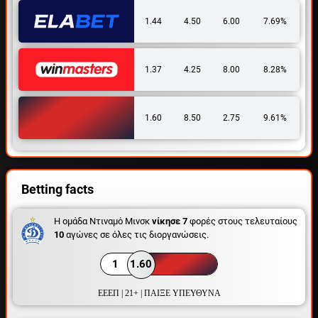
1.44
4.50
6.00
7.69%
1.37
4.25
8.00
8.28%
1.60
8.50
2.75
9.61%
Betting facts
Η ομάδα Ντιναμό Μινσκ
νίκησε 7
φορές στους τελευταίους
10
αγώνες σε όλες τις διοργανώσεις.
1
1.60
ΕΕΕΠ | 21+ | ΠΑΙΞΕ ΥΠΕΥΘΥΝΑ