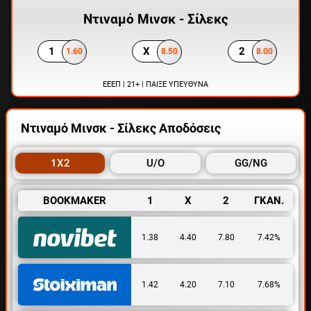
Ντιναμό Μινσκ - Σίλεκς
1
X
2
1.60
8.50
8.00
ΕΕΕΠ | 21+ | ΠΑΙΞΕ ΥΠΕΥΘΥΝΑ
Ντιναμό Μινσκ - Σίλεκς Αποδόσεις
1X2
U/O
GG/NG
BOOKMAKER
1
X
2
ΓΚΑΝ.
1.38
4.40
7.80
7.42%
1.42
4.20
7.10
7.68%