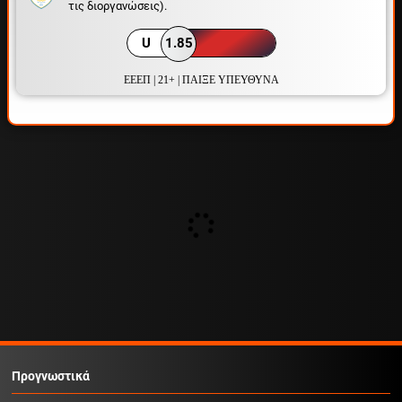
τις διοργανώσεις).
U
1.85
ΕΕΕΠ | 21+ | ΠΑΙΞΕ ΥΠΕΥΘΥΝΑ
Προγνωστικά