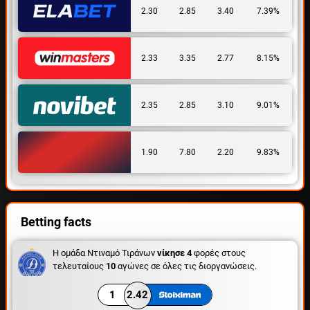
2.30
2.85
3.40
7.39%
2.33
3.35
2.77
8.15%
2.35
2.85
3.10
9.01%
1.90
7.80
2.20
9.83%
Betting facts
Η ομάδα Ντιναμό Τιράνων
νίκησε 4
φορές στους
τελευταίους
10
αγώνες σε όλες τις διοργανώσεις.
1
2.42