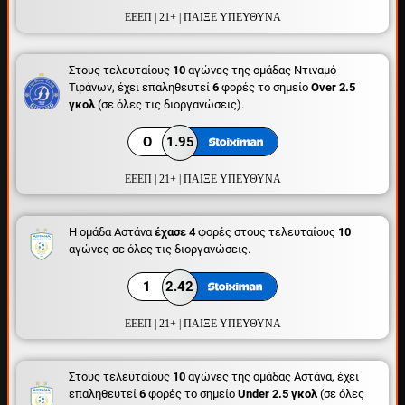
ΕΕΕΠ | 21+ | ΠΑΙΞΕ ΥΠΕΥΘΥΝΑ
Στους τελευταίους
10
αγώνες της ομάδας Ντιναμό
Τιράνων, έχει επαληθευτεί
6
φορές το σημείο
Over 2.5
γκολ
(σε όλες τις διοργανώσεις).
O
1.95
ΕΕΕΠ | 21+ | ΠΑΙΞΕ ΥΠΕΥΘΥΝΑ
Η ομάδα Αστάνα
έχασε 4
φορές στους τελευταίους
10
αγώνες σε όλες τις διοργανώσεις.
1
2.42
ΕΕΕΠ | 21+ | ΠΑΙΞΕ ΥΠΕΥΘΥΝΑ
Στους τελευταίους
10
αγώνες της ομάδας Αστάνα, έχει
επαληθευτεί
6
φορές το σημείο
Under 2.5 γκολ
(σε όλες