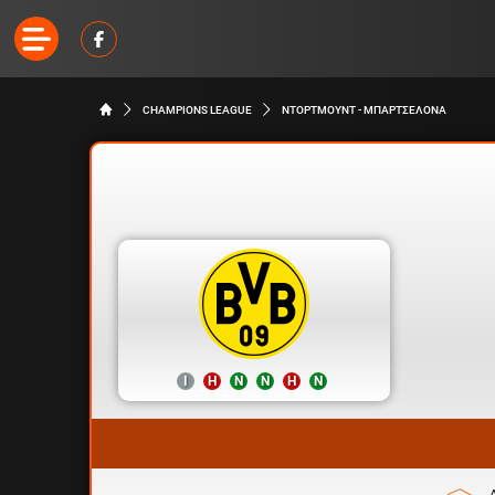
CHAMPIONS LEAGUE
ΝΤΟΡΤΜΟΥΝΤ - ΜΠΑΡΤΣΕΛΟΝΑ
Ι
Η
Ν
Ν
Η
Ν