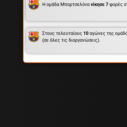
Η ομάδα Μπαρτσελόνα
νίκησε 7
φορές σ
Στους τελευταίους
10
αγώνες της ομάδα
(σε όλες τις διοργανώσεις).