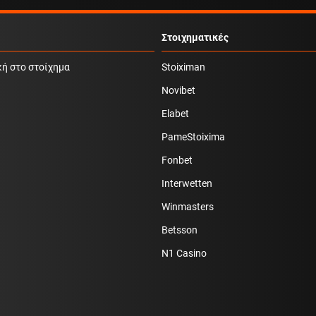
Στοιχηματικές
κή στο στοίχημα
Stoiximan
Novibet
Elabet
PameStoixima
Fonbet
Interwetten
Winmasters
Betsson
N1 Casino