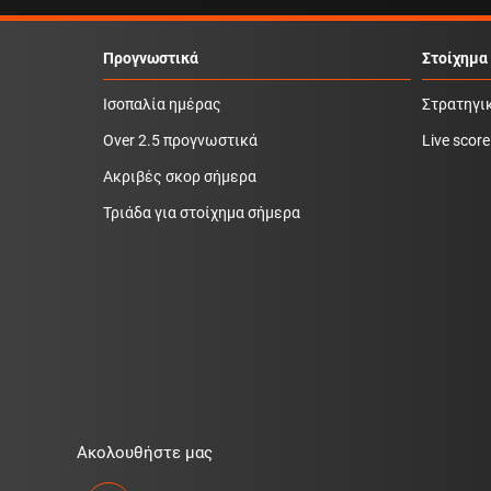
Προγνωστικά
Στοίχημα
Ισοπαλία ημέρας
Στρατηγι
Over 2.5 προγνωστικά
Live score
Ακριβές σκορ σήμερα
Τριάδα για στοίχημα σήμερα
Ακολουθήστε μας