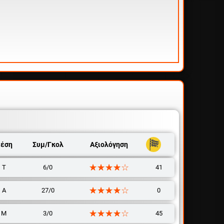
έση
Συμ/Γκολ
Αξιολόγηση
☆☆☆☆☆
★★★★★
Τ
6/0
41
☆☆☆☆☆
★★★★★
Α
27/0
0
☆☆☆☆☆
★★★★★
Μ
3/0
45