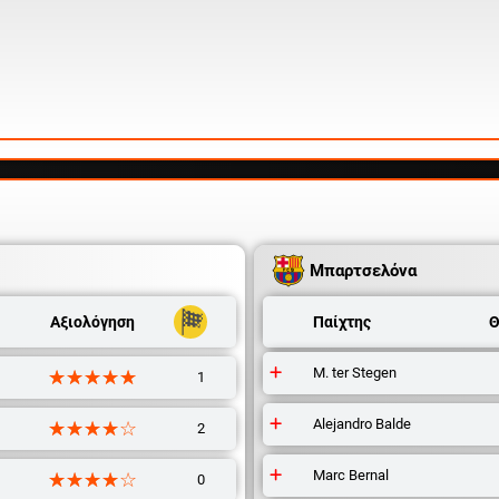
Μπαρτσελόνα
Αξιολόγηση
Παίχτης
Θ
M. ter Stegen
☆☆☆☆☆
★★★★★
1
Alejandro Balde
☆☆☆☆☆
★★★★★
2
Marc Bernal
☆☆☆☆☆
★★★★★
0