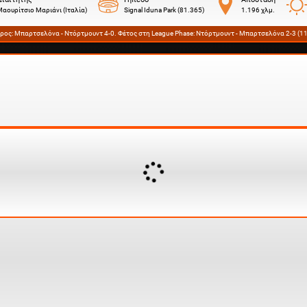
αουρίτσιο Μαριάνι (Ιταλία)
Signal Iduna Park (81.365)
1.196 χλμ.
ύρος:
Μπαρτσελόνα - Ντόρτμουντ 4-0.
Φέτος στη League Phase: Ντόρτμουντ - Μπαρτσελόνα 2-3 (11