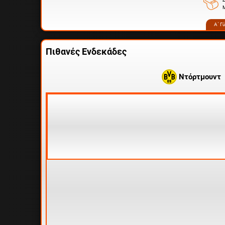
M
Α΄ Γ
Πιθανές Ενδεκάδες
Ντόρτμουντ