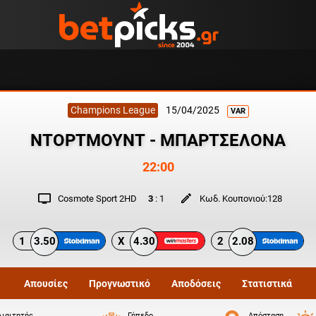
Champions League
15/04/2025
VAR
ΝΤΟΡΤΜΟΥΝΤ - ΜΠΑΡΤΣΕΛΟΝΑ
22:00
Cosmote Sport 2HD
3
:
1
Κωδ. Κουπονιού:
128
1
3.50
X
4.30
2
2.08
Απουσίες
Προγνωστικό
Αποδόσεις
Στατιστικά
Διαιτητής
Γήπεδο
Απόσταση