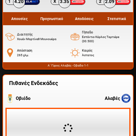
1
4.20
X
3.35
2
2.09
Απουσίες
Προγνωστικό
Αποδόσεις
Στατιστικά
Γήπεδο
Διαιτητής
Εστάντιο Κάρλος Ταρτιέρε
Χουάν Μαρτίνεθ Μουνουέρα
(30.500)
Απόσταση
Καιρός
265 χλμ.
Άστατος
Α΄ Γύρος:
Αλαβές - Οβιέδο 1-1
Πιθανές Ενδεκάδες
Οβιέδο
Αλαβές