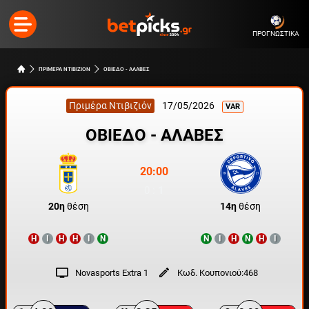
ΠΡΟΓΝΩΣΤΙΚΑ
ΠΡΙΜΕΡΑ ΝΤΙΒΙΖΙΟΝ
ΟΒΙΕΔΟ - ΑΛΑΒΕΣ
Πριμέρα Ντιβιζιόν
17/05/2026
VAR
ΟΒΙΕΔΟ - ΑΛΑΒΕΣ
20:00
0
:
1
20η
θέση
14η
θέση
Η
Ι
Η
Η
Ι
Ν
Ν
Ι
Η
Ν
Η
Ι
Novasports Extra 1
Κωδ. Κουπονιού:
468