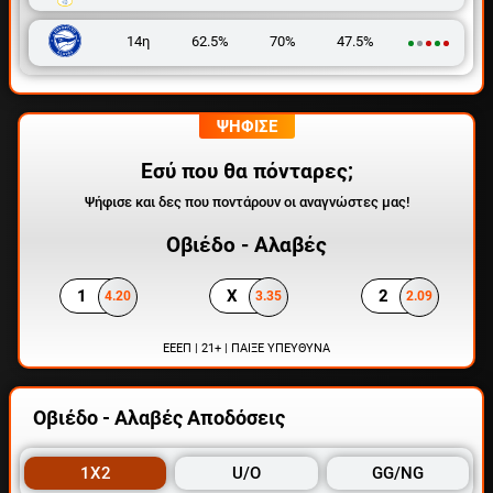
ΕΓΚΡΙΣΗ ΑΠΟ BETPICKS ΕΓΚΡΙΣΗ ΑΠΟ BETPICKS
14η
62.5%
70%
47.5%
ΨΗΦΙΣΕ
Εσύ που θα πόνταρες;
Ψήφισε και δες που ποντάρουν οι αναγνώστες μας!
Οβιέδο - Αλαβές
ΕΓΚΡΙΣΗ ΑΠΟ BETPICKS ΕΓΚΡΙΣΗ ΑΠΟ BETPICKS
1
X
2
4.20
3.35
2.09
Βρέθηκε στοιχηματική με:
ΕΕΕΠ | 21+ | ΠΑΙΞΕ ΥΠΕΥΘΥΝΑ
Οβιέδο - Αλαβές Αποδόσεις
1X2
U/O
GG/NG