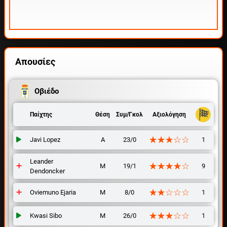
Απουσίες
Οβιέδο
Παίχτης
Θέση
Συμ/Γκολ
Αξιολόγηση
☆☆☆☆☆
★★★★★
Javi Lopez
Α
23/0
1
Leander
☆☆☆☆☆
★★★★★
Μ
19/1
9
Dendoncker
☆☆☆☆☆
★★★★★
Oviemuno Ejaria
Μ
8/0
1
☆☆☆☆☆
★★★★★
Kwasi Sibo
Μ
26/0
1