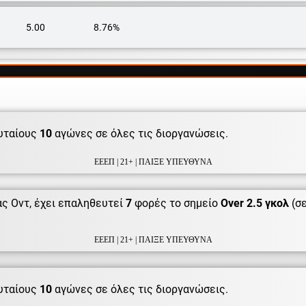
5.00
8.76%
υταίους
10
αγώνες σε όλες τις διοργανώσεις.
ΕΕΕΠ | 21+ | ΠΑΙΞΕ ΥΠΕΥΘΥΝΑ
ς Οντ, έχει επαληθευτεί
7
φορές το σημείο
Over 2.5 γκολ
(σε
ΕΕΕΠ | 21+ | ΠΑΙΞΕ ΥΠΕΥΘΥΝΑ
υταίους
10
αγώνες σε όλες τις διοργανώσεις.