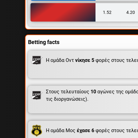
1.52
4.20
Betting facts
Η ομάδα Οντ
νίκησε 5
φορές στους τελε
Στους τελευταίους
10
αγώνες της ομάδα
τις διοργανώσεις).
Η ομάδα Μος
έχασε 6
φορές στους τελε