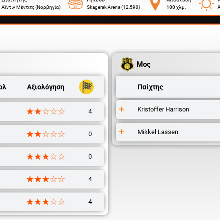
Αΐντίν Μέντιτς (Νορβηγία)
Skagerak Arena (12,590)
100 χλμ.
Μος
ολ
Αξιολόγηση
Παίχτης
Kristoffer Harrison
☆☆☆☆☆
★★★★★
4
Mikkel Lassen
☆☆☆☆☆
★★★★★
0
☆☆☆☆☆
★★★★★
0
☆☆☆☆☆
★★★★★
4
☆☆☆☆☆
★★★★★
4