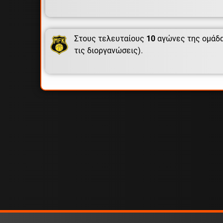
Στους τελευταίους
10
αγώνες της ομάδα
τις διοργανώσεις).