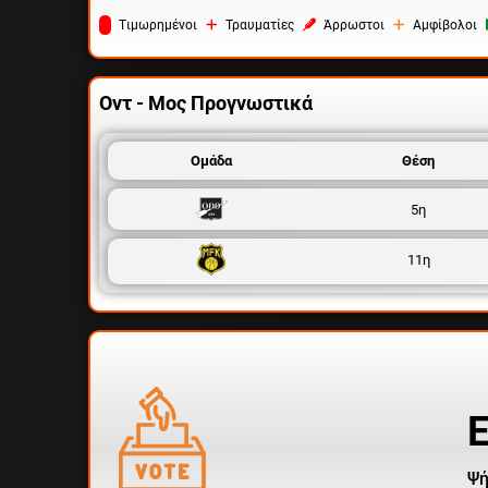
Tιμωρημένοι
Τραυματίες
Άρρωστοι
Αμφίβολοι
Οντ - Μος
Προγνωστικά
Ομάδα
Θέση
5η
11η
Ε
Ψή