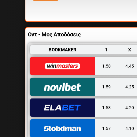
Οντ - Μος Αποδόσεις
BOOKMAKER
1
X
1.58
4.45
1.59
4.25
1.58
4.20
1.57
4.10