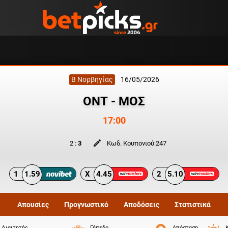
Β Νορβηγίας
16/05/2026
ΟΝΤ - ΜΟΣ
17:00
2
:
3
Κωδ. Κουπονιού:
247
1
1.59
X
4.45
2
5.10
Απουσίες
Προγνωστικό
Αποδόσεις
Στατιστικά
Διαιτητής
Γήπεδο
Απόσταση