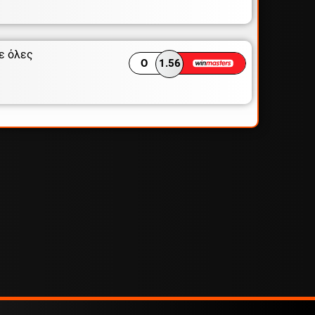
ε όλες
O
1.56