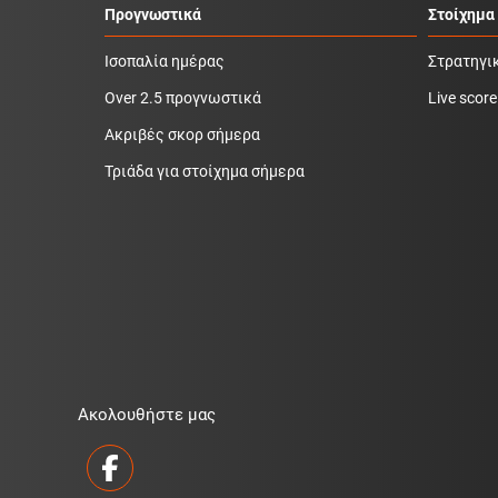
Προγνωστικά
Στοίχημα
Ισοπαλία ημέρας
Στρατηγι
Over 2.5 προγνωστικά
Live score
Ακριβές σκορ σήμερα
Τριάδα για στοίχημα σήμερα
Ακολουθήστε μας