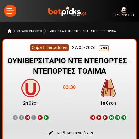
ΠΡΟΓΝΩΣΤΙΚΑ
COPA LIBERTADORES
ΟΥΝΙΒΕΡΣΙΤΑΡΙΟ ΝΤΕ ΝΤΕΠΟΡΤΕΣ - ΝΤΕΠΟΡΤΕΣ ΤΟΛΙΜΑ
Copa Libertadores
27/05/2026
VAR
ΟΥΝΙΒΕΡΣΙΤΑΡΙΟ ΝΤΕ ΝΤΕΠΟΡΤΕΣ -
ΝΤΕΠΟΡΤΕΣ ΤΟΛΙΜΑ
03:30
0
:
0
2η
θέση
1η
θέση
Ι
Ι
Η
Ι
Η
Ν
Η
Η
Η
Ν
Ν
Ν
Κωδ. Κουπονιού:
719