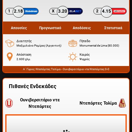
1
2.18
X
3.20
2
4.15
Απουσίες
Προγνωστικό
Αποδόσεις
Στατιστικά
Διαιτητής
Γήπεδο
Μαξιμιλιάνο Ραμίρες (Αργεντινή)
Monumental de Lima (80.000)
Απόσταση
Καιρός
2.600 χλμ.
Ψυχρός
Α΄ Γύρος:
Ντεπόρτες Τολίμα - Ουνιβερσιτάριο ντε Ντεπόρτες 0-0
Πιθανές Ενδεκάδες
Ουνιβερσιτάριο ντε
Ντεπόρτες Τολίμα
Ντεπόρτες