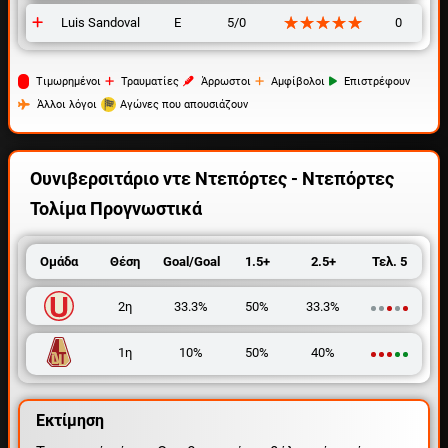
☆☆☆☆☆
★★★★★
Luis Sandoval
Ε
5/0
0
Tιμωρημένοι
Τραυματίες
Άρρωστοι
Αμφίβολοι
Επιστρέφουν
ΕΓΚΡΙΣΗ ΑΠΟ BETPICKS ΕΓΚΡΙΣΗ ΑΠΟ BETPICKS
Άλλοι λόγοι
Αγώνες που απουσιάζουν
Ουνιβερσιτάριο ντε Ντεπόρτες - Ντεπόρτες
Τολίμα
Προγνωστικά
Ομάδα
Θέση
Goal/Goal
1.5+
2.5+
Τελ. 5
2η
33.3%
50%
33.3%
1η
10%
50%
40%
Εκτίμηση