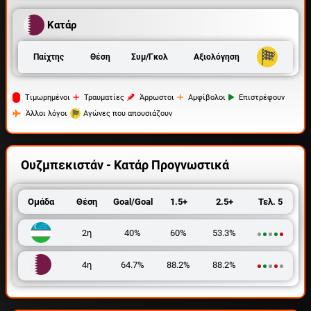
Κατάρ
Παίχτης
Θέση
Συμ/Γκολ
Αξιολόγηση
Tιμωρημένοι
Τραυματίες
Άρρωστοι
Αμφίβολοι
Επιστρέφουν
Άλλοι λόγοι
Αγώνες που απουσιάζουν
ΕΓΚΡΙΣΗ ΑΠΟ BETPICKS ΕΓΚΡΙΣΗ ΑΠΟ BETPICKS
Ουζμπεκιστάν - Κατάρ
Προγνωστικά
Ομάδα
Θέση
Goal/Goal
1.5+
2.5+
Τελ. 5
2η
40%
60%
53.3%
4η
64.7%
88.2%
88.2%