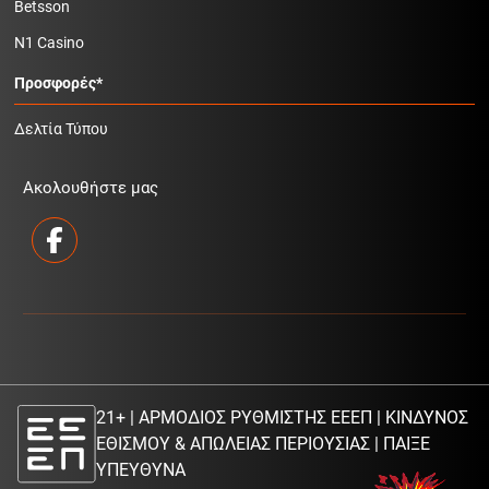
Betsson
N1 Casino
Προσφορές*
Δελτία Τύπου
Ακολουθήστε μας
21+ | ΑΡΜΟΔΙΟΣ ΡΥΘΜΙΣΤΗΣ ΕΕΕΠ | ΚΙΝΔΥΝΟΣ
ΕΘΙΣΜΟΥ & ΑΠΩΛΕΙΑΣ ΠΕΡΙΟΥΣΙΑΣ |
ΠΑΙΞΕ
ΥΠΕΥΘΥΝΑ