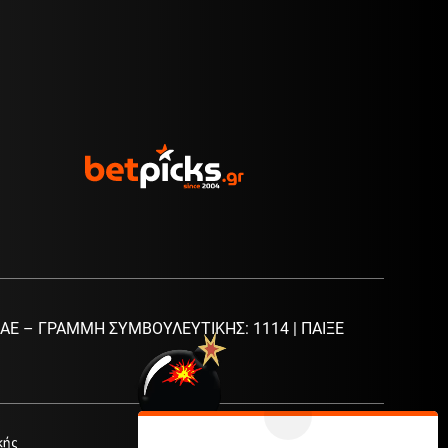
ΑΕ – ΓΡΑΜΜΗ ΣΥΜΒΟΥΛΕΥΤΙΚΗΣ: 1114 |
ΠΑΙΞΕ