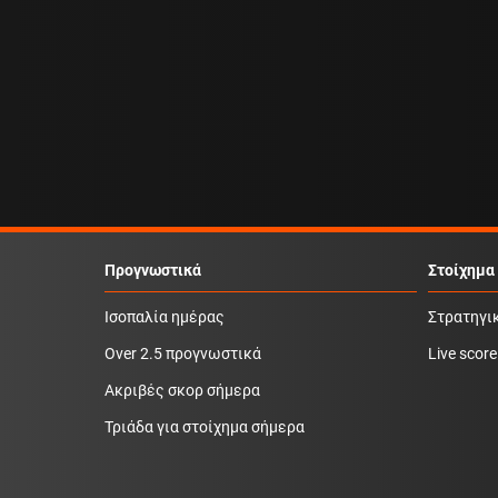
Προγνωστικά
Στοίχημα
Ισοπαλία ημέρας
Στρατηγι
Over 2.5 προγνωστικά
Live score
Ακριβές σκορ σήμερα
Τριάδα για στοίχημα σήμερα