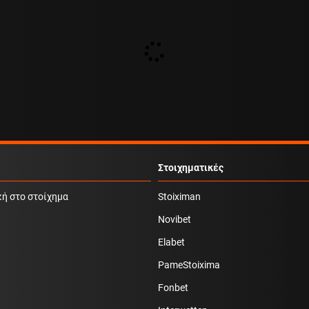
Στοιχηματικές
κή στο στοίχημα
Stoiximan
Novibet
Elabet
PameStoixima
Fonbet