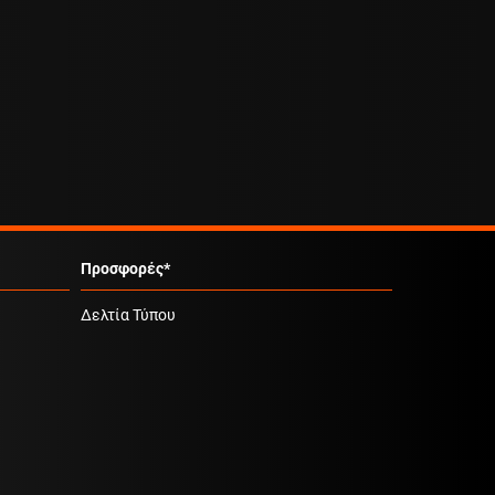
Προσφορές*
Δελτία Τύπου