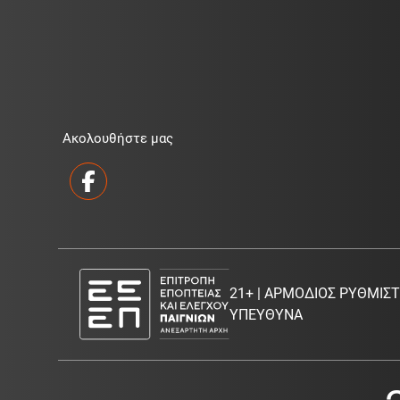
Ακολουθήστε μας
21+ | ΑΡΜΟΔΙΟΣ ΡΥΘΜΙΣΤ
ΥΠΕΥΘΥΝΑ