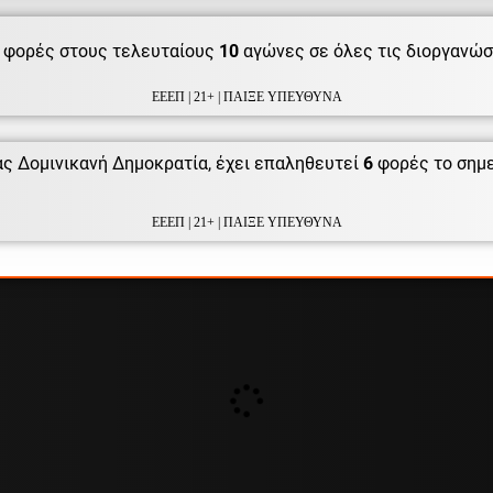
φορές στους τελευταίους
10
αγώνες σε όλες τις διοργανώσ
ΕΕΕΠ | 21+ | ΠΑΙΞΕ ΥΠΕΥΘΥΝΑ
ς Δομινικανή Δημοκρατία, έχει επαληθευτεί
6
φορές το σημ
ΕΕΕΠ | 21+ | ΠΑΙΞΕ ΥΠΕΥΘΥΝΑ