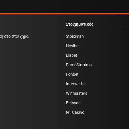
Στοιχηματικές
κή στο στοίχημα
Stoiximan
Novibet
Elabet
PameStoixima
Fonbet
Interwetten
Winmasters
Betsson
N1 Casino