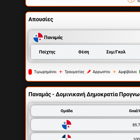
N
Απουσίες
Παναμάς
Παίχτης
Θέση
Συμ/Γκολ
Tιμωρημένοι
Τραυματίες
Άρρωστοι
Αμφίβολοι
Παναμάς - Δομινικανή Δημοκρατία
Προγνω
Ομάδα
Goal/
85.
10