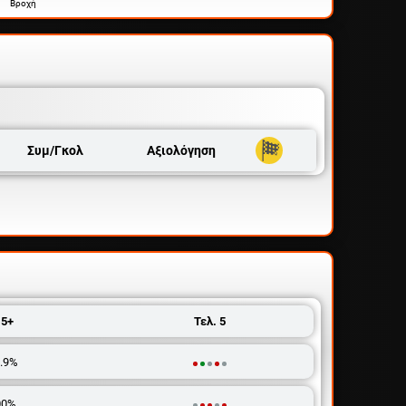
Βροχή
Συμ/Γκολ
Αξιολόγηση
.5+
Τελ. 5
.9%
00%