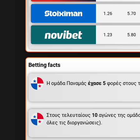
1.26
5.70
1.23
5.80
Betting facts
Η ομάδα Παναμάς
έχασε 5
φορές στους 
Στους τελευταίους
10
αγώνες της ομάδα
όλες τις διοργανώσεις).