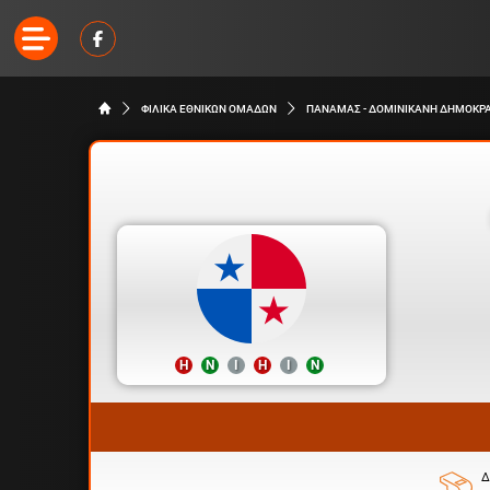
ΦΙΛΙΚΑ ΕΘΝΙΚΩΝ ΟΜΑΔΩΝ
ΠΑΝΑΜΑΣ - ΔΟΜΙΝΙΚΑΝΗ ΔΗΜΟΚΡΑ
Η
Ν
Ι
Η
Ι
Ν
Δ