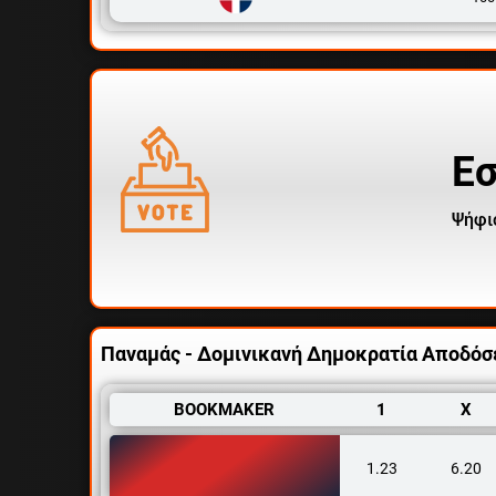
Εσ
Ψήφισ
Παναμάς - Δομινικανή Δημοκρατία Αποδόσ
BOOKMAKER
1
X
1.23
6.20