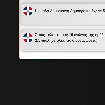
Η ομάδα Δομινικανή Δημοκρατία
έχασε 5
Στους τελευταίους
10
αγώνες της ομάδα
2.5 γκολ
(σε όλες τις διοργανώσεις).