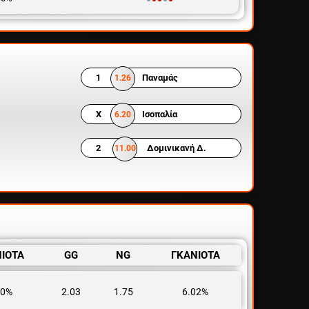
1
Παναμάς
1.26
X
Ισοπαλία
6.20
2
Δομινικανή Δ.
11.00
ΙΟΤΑ
GG
NG
ΓΚΑΝΙΟΤΑ
70%
2.03
1.75
6.02%