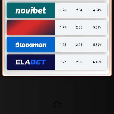
1.78
2.04
4.94%
1.77
2.05
5.01%
1.75
2.05
5.59%
1.77
2.00
6.10%