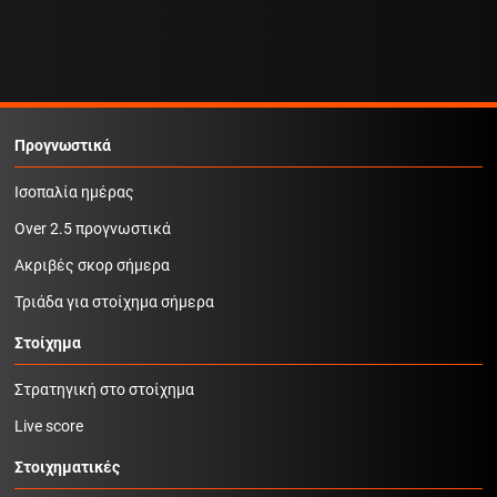
Προγνωστικά
Ισοπαλία ημέρας
Over 2.5 προγνωστικά
Ακριβές σκορ σήμερα
Τριάδα για στοίχημα σήμερα
Στοίχημα
Στρατηγική στο στοίχημα
Live score
Στοιχηματικές