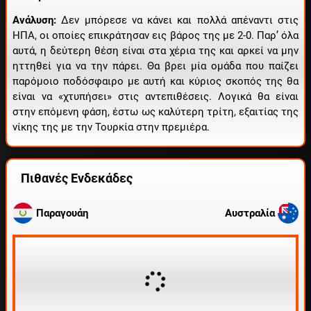
Ανάλυση:
Δεν μπόρεσε να κάνει και πολλά απέναντι στις
ΗΠΑ, οι οποίες επικράτησαν εις βάρος της με 2-0. Παρ’ όλα
αυτά, η δεύτερη θέση είναι στα χέρια της και αρκεί να μην
ηττηθεί για να την πάρει. Θα βρει μία ομάδα που παίζει
παρόμοιο ποδόσφαιρο με αυτή και κύριος σκοπός της θα
είναι να «χτυπήσει» στις αντεπιθέσεις. Λογικά θα είναι
στην επόμενη φάση, έστω ως καλύτερη τρίτη, εξαιτίας της
νίκης της με την Τουρκία στην πρεμιέρα.
Πιθανές Ενδεκάδες
Παραγουάη
Αυστραλία