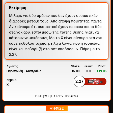
Εκτίμηση
Μιλάμε για δύο ομάδες που δεν έχουν ουσιαστικές
διαφορές μεταξύ τους. Από άποψη ποιότητας, πάντα.
ΕΓΚΡΙΣΗ ΑΠΟ BETPICKS ΕΓΚΡΙΣΗ ΑΠΟ BETPICKS
Αν κρίνουμε ότι ουσιαστικά έχουν περάσει και οι δύο
Βρέθηκε στοιχηματική με:
στα νοκ άου, έστω μέσω της τρίτης θέσης, γιατί να
κάτσουν να «σκάσουν»; Με το Χ είναι σίγουρα στα νοκ
άουτ, καθόλου τυχαίο, με λίγα λόγια, που η ισοπαλία
είναι και φαβορί (!) στο σετ αποδόσεων. Πάμε με το
2.27.
Αγώνας
Stake
Result
Profit
Παραγουάη - Αυστραλία
15.00
0-0
+19.05
Εύκολη εγγραφή
Σημείο
Άμεση ταυτοποίηση
2.27
Χ
Γρήγορες αναλήψεις
ΕΕΕΠ | 21+ | ΠΑΙΞΕ ΥΠΕΥΘΥΝΑ
↪ΠΑΙΞΕ ΝΟΜΙΜΑ
ΨΗΦΙΣΕ
ΕΕΕΠ | 21+ | ΠΑΙΞΕ ΥΠΕΥΘΥΝΑ