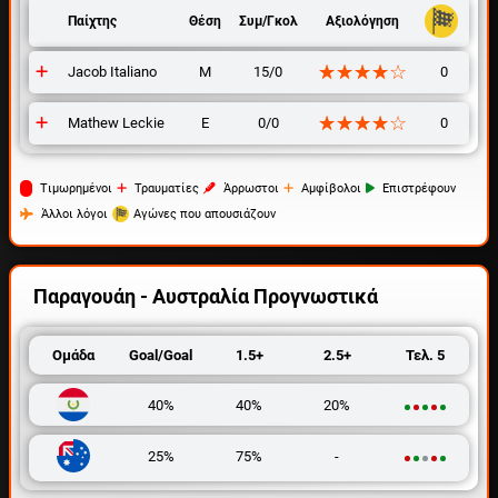
Παίχτης
Θέση
Συμ/Γκολ
Αξιολόγηση
☆☆☆☆☆
★★★★★
Jacob Italiano
Μ
15/0
0
☆☆☆☆☆
★★★★★
Mathew Leckie
Ε
0/0
0
ΕΓΚΡΙΣΗ ΑΠΟ BETPICKS ΕΓΚΡΙΣΗ ΑΠΟ BETPICKS
Tιμωρημένοι
Τραυματίες
Άρρωστοι
Αμφίβολοι
Επιστρέφουν
Άλλοι λόγοι
Αγώνες που απουσιάζουν
Παραγουάη - Αυστραλία
Προγνωστικά
Ομάδα
Goal/Goal
1.5+
2.5+
Τελ. 5
40%
40%
20%
25%
75%
-