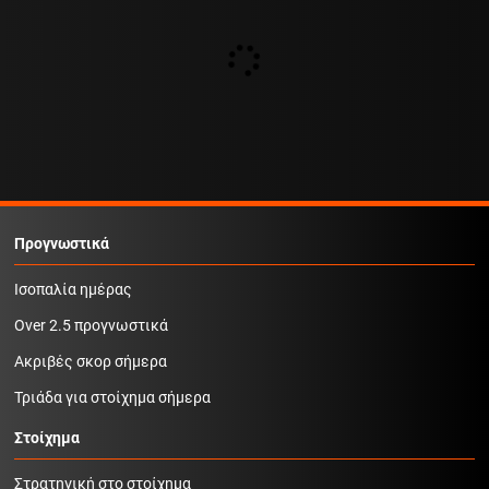
Προγνωστικά
Ισοπαλία ημέρας
Over 2.5 προγνωστικά
Ακριβές σκορ σήμερα
Τριάδα για στοίχημα σήμερα
Στοίχημα
Στρατηγική στο στοίχημα