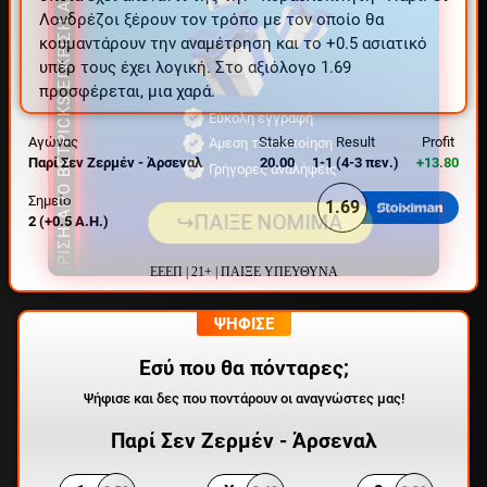
ΕΓΚΡΙΣΗ ΑΠΟ BETPICKS ΕΓΚΡΙΣΗ ΑΠΟ BETPICKS
Λονδρέζοι ξέρουν τον τρόπο με τον οποίο θα
κουμαντάρουν την αναμέτρηση και το +0.5 ασιατικό
υπέρ τους έχει λογική. Στο αξιόλογο 1.69
προσφέρεται, μια χαρά.
Εύκολη εγγραφή
Αγώνας
Stake
Result
Profit
Άμεση ταυτοποίηση
Παρί Σεν Ζερμέν - Άρσεναλ
20.00
1-1 (4-3 πεν.)
+13.80
Γρήγορες αναλήψεις
Σημείο
↪ΠΑΙΞΕ ΝΟΜΙΜΑ
1.69
2 (+0.5 Α.Η.)
ΕΕΕΠ | 21+ | ΠΑΙΞΕ ΥΠΕΥΘΥΝΑ
ΕΕΕΠ | 21+ | ΠΑΙΞΕ ΥΠΕΥΘΥΝΑ
ΨΗΦΙΣΕ
Εσύ που θα πόνταρες;
Ψήφισε και δες που ποντάρουν οι αναγνώστες μας!
Παρί Σεν Ζερμέν - Άρσεναλ