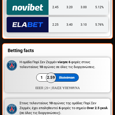
2.45
3.20
3.00
5.12%
2.25
3.40
3.10
5.76%
Betting facts
Η ομάδα Παρί Σεν Ζερμέν
νίκησε 6
φορές στους
τελευταίους
10
αγώνες σε όλες τις διοργανώσεις.
1
2.59
ΕΕΕΠ | 21+ | ΠΑΙΞΕ ΥΠΕΥΘΥΝΑ
Στους τελευταίους
10
αγώνες της ομάδας Παρί Σεν
Ζερμέν, έχει επαληθευτεί
6
φορές το σημείο
Over 2.5 γκολ
(σε όλες τις διοργανώσεις).