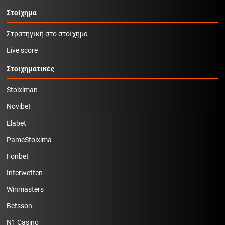
Στοίχημα
Στρατηγική στο στοίχημα
Live score
Στοιχηματικές
Stoiximan
Novibet
Elabet
PameStoixima
Fonbet
Interwetten
Winmasters
Betsson
N1 Casino