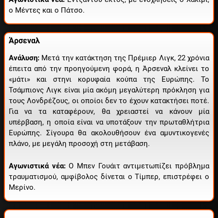
ο Μέντες και ο Πάτσο.
Άρσεναλ
Ανάλυση:
Μετά την κατάκτηση της Πρέμιερ Λιγκ, 22 χρόνια
έπειτα από την προηγούμενη φορά, η Άρσεναλ κλείνει το
«μάτι» και στηνι κορυφαία κούπα της Ευρώπης. Το
Τσάμπιονς Λιγκ είναι μία ακόμη μεγαλύτερη πρόκληση για
τους Λονδρέζους, οι οποίοι δεν το έχουν κατακτήσει ποτέ.
Για να τα καταφέρουν, θα χρειαστεί να κάνουν μία
υπέρβαση, η οποία είναι να υποτάξουν την πρωταθλήτρια
Ευρώπης. Σίγουρα θα ακολουθήσουν ένα αμυντικογενές
πλάνο, με μεγάλη προσοχή στη μετάβαση.
Αγωνιστικά νέα:
Ο Μπεν Γουάιτ αντιμετωπίζει πρόβλημα
τραυματισμού, αμφίβολος δίνεται ο Τίμπερ, επιστρέφει ο
Μερίνο.