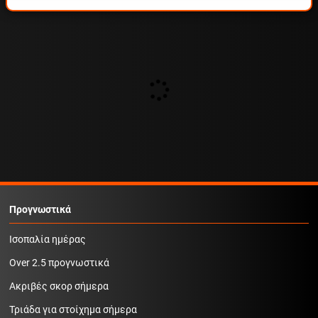
Προγνωστικά
Ισοπαλία ημέρας
Over 2.5 προγνωστικά
Ακριβές σκορ σήμερα
Τριάδα για στοίχημα σήμερα