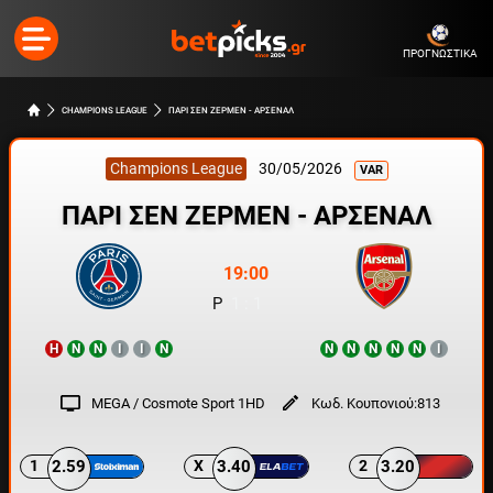
ΠΡΟΓΝΩΣΤΙΚΑ
CHAMPIONS LEAGUE
ΠΑΡΙ ΣΕΝ ΖΕΡΜΕΝ - ΑΡΣΕΝΑΛ
Champions League
30/05/2026
VAR
ΠΑΡΙ ΣΕΝ ΖΕΡΜΕΝ - ΑΡΣΕΝΑΛ
19:00
P
1
:
1
Η
Ν
Ν
Ι
Ι
Ν
Ν
Ν
Ν
Ν
Ν
Ι
MEGA / Cosmote Sport 1HD
Κωδ. Κουπονιού:
813
1
2.59
X
3.40
2
3.20