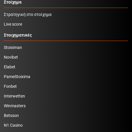
Στοίχημα
Στρατηγική στο στοίχημα
Live score
Στοιχηματικές
Stoiximan
Novibet
Elabet
PameStoixima
Fonbet
Interwetten
Winmasters
Betsson
N1 Casino