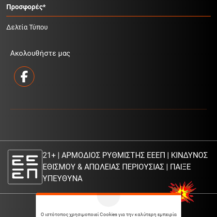
Προσφορές*
Δελτία Τύπου
Ακολουθήστε μας
21+ | ΑΡΜΟΔΙΟΣ ΡΥΘΜΙΣΤΗΣ ΕΕΕΠ | ΚΙΝΔΥΝΟΣ
ΕΘΙΣΜΟΥ & ΑΠΩΛΕΙΑΣ ΠΕΡΙΟΥΣΙΑΣ |
ΠΑΙΞΕ
ΥΠΕΥΘΥΝΑ
21+
Ο ιστότοπος χρησιμοποιεί Cookies για την καλύτερη εμπειρία