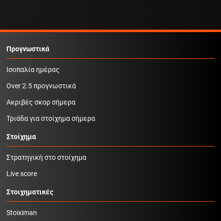
Προγνωστικά
Ισοπαλία ημέρας
Over 2.5 προγνωστικά
Ακριβές σκορ σήμερα
Τριάδα για στοίχημα σήμερα
Στοίχημα
Στρατηγική στο στοίχημα
Live score
Στοιχηματικές
Stoiximan