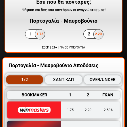
Εσύ που θα πόνταρες;
Ψήφισε και δες που ποντάρουν οι αναγνώστες μας!
Πορτογαλία - Μαυροβούνιο
1
2
1.75
2.20
ΕΕΕΠ | 21+ | ΠΑΙΞΕ ΥΠΕΥΘΥΝΑ
Πορτογαλία - Μαυροβούνιο Αποδόσεις
1/2
ΧΑΝΤΙΚΑΠ
OVER/UNDER
BOOKMAKER
1
2
ΓΚΑΝ.
1.75
2.20
2.53%