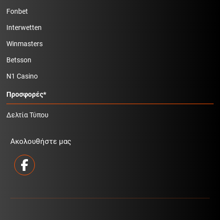
Fonbet
Interwetten
Winmasters
Betsson
N1 Casino
Προσφορές*
Δελτία Τύπου
Ακολουθήστε μας