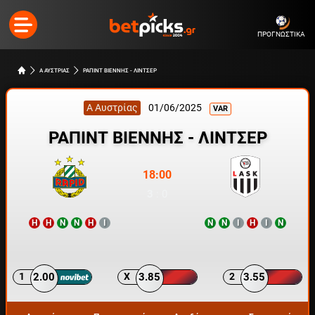
ΠΡΟΓΝΩΣΤΙΚΑ
Α ΑΥΣΤΡΙΑΣ
ΡΑΠΙΝΤ ΒΙΕΝΝΗΣ - ΛΙΝΤΣΕΡ
Α Αυστρίας
01/06/2025
VAR
ΡΑΠΙΝΤ ΒΙΕΝΝΗΣ - ΛΙΝΤΣΕΡ
18:00
3
:
0
Η
Η
Ν
Ν
Η
Ι
Ν
Ν
Ι
Η
Ι
Ν
1
2.00
X
3.85
2
3.55