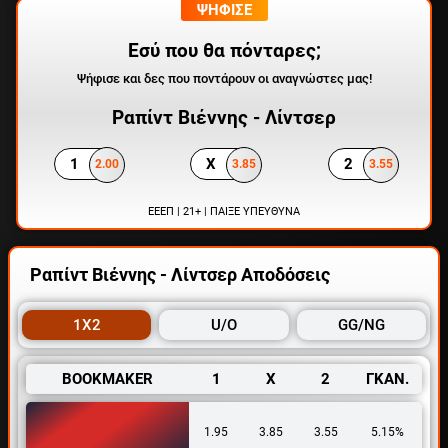
ΨΗΦΙΣΕ
ΕΓΚΡΙΣΗ ΑΠΟ BETPICKS ΕΓΚΡΙΣΗ ΑΠΟ BETPICKS
Εσύ που θα πόνταρες;
Ψήφισε και δες που ποντάρουν οι αναγνώστες μας!
Ραπίντ Βιέννης - Λίντσερ
1
X
2
2.00
3.85
3.55
ΕΕΕΠ | 21+ | ΠΑΙΞΕ ΥΠΕΥΘΥΝΑ
Ραπίντ Βιέννης - Λίντσερ Αποδόσεις
1X2
U/O
GG/NG
BOOKMAKER
1
X
2
ΓΚΑΝ.
1.95
3.85
3.55
5.15%