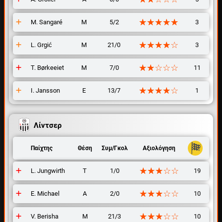
☆☆☆☆☆
★★★★★
M. Sangaré
Μ
5/2
3
☆☆☆☆☆
★★★★★
L. Grgić
Μ
21/0
3
☆☆☆☆☆
★★★★★
T. Børkeeiet
Μ
7/0
11
☆☆☆☆☆
★★★★★
I. Jansson
Ε
13/7
1
Λίντσερ
Παίχτης
Θέση
Συμ/Γκολ
Αξιολόγηση
☆☆☆☆☆
★★★★★
L. Jungwirth
Τ
1/0
19
☆☆☆☆☆
★★★★★
E. Michael
Α
2/0
10
☆☆☆☆☆
★★★★★
V. Berisha
Μ
21/3
10