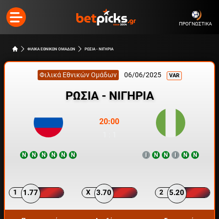
ΠΡΟΓΝΩΣΤΙΚΑ
ΦΙΛΙΚΑ ΕΘΝΙΚΩΝ ΟΜΑΔΩΝ
ΡΩΣΙΑ - ΝΙΓΗΡΙΑ
Φιλικά Εθνικών Ομάδων
06/06/2025
VAR
ΡΩΣΙΑ - ΝΙΓΗΡΙΑ
20:00
1
:
1
Ν
Ν
Ν
Ν
Ν
Ν
Ι
Ν
Ν
Ι
Ν
Ν
1
1.77
X
3.70
2
5.20