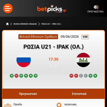
ΠΡΟΓΝΩΣΤΙΚΑ
ΦΙΛΙΚΑ ΕΘΝΙΚΩΝ ΟΜΑΔΩΝ
ΡΩΣΙΑ U21 - ΙΡΑΚ (ΟΛ.)
Φιλικά Εθνικών Ομάδων
09/06/2026
VAR
ΡΩΣΙΑ U21 - ΙΡΑΚ (ΟΛ.)
17:30
1
:
0
Ν
Η
Ν
Ν
Ν
Ν
Η
Η
Ι
Ι
Ν
Ν
Προγνωστικό
Στατιστικά
Γήπεδο
Απόσταση