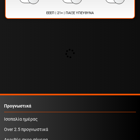
ΕΕΕΠ | 21+ | ΠΑΙΞΕ ΥΠΕΥΘΥΝΑ
Προγνωστικά
Ισοπαλία ημέρας
Over 2.5 προγνωστικά
Ακριβές σκορ σήμερα