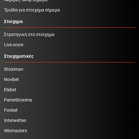
Τριάδα για στοίχημα σήμερα
Στοίχημα
Στρατηγική στο στοίχημα
Live score
Στοιχηματικές
Stoiximan
Novibet
Elabet
PameStoixima
Fonbet
Interwetten
Winmasters