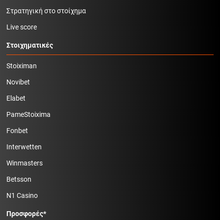
Στρατηγική στο στοίχημα
Live score
Στοιχηματικές
Stoiximan
Novibet
Elabet
PameStoixima
Fonbet
Interwetten
Winmasters
Betsson
N1 Casino
Προσφορές*