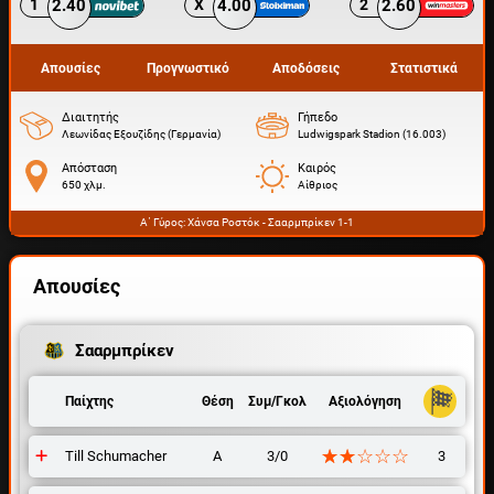
1
2.40
X
4.00
2
2.60
Απουσίες
Προγνωστικό
Αποδόσεις
Στατιστικά
Διαιτητής
Γήπεδο
Λεωνίδας Εξουζίδης (Γερμανία)
Ludwigspark Stadion (16.003)
Απόσταση
Καιρός
650 χλμ.
Αίθριος
Α΄ Γύρος:
Χάνσα Ροστόκ - Σααρμπρίκεν 1-1
Απουσίες
Σααρμπρίκεν
Παίχτης
Θέση
Συμ/Γκολ
Αξιολόγηση
☆☆☆☆☆
★★★★★
Till Schumacher
Α
3/0
3