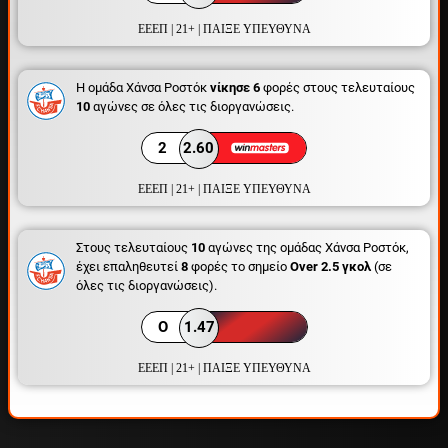
ΕΕΕΠ | 21+ | ΠΑΙΞΕ ΥΠΕΥΘΥΝΑ
Η ομάδα Χάνσα Ροστόκ
νίκησε 6
φορές στους τελευταίους
10
αγώνες σε όλες τις διοργανώσεις.
2
2.60
ΕΕΕΠ | 21+ | ΠΑΙΞΕ ΥΠΕΥΘΥΝΑ
Στους τελευταίους
10
αγώνες της ομάδας Χάνσα Ροστόκ,
έχει επαληθευτεί
8
φορές το σημείο
Over 2.5 γκολ
(σε
όλες τις διοργανώσεις).
O
1.47
ΕΕΕΠ | 21+ | ΠΑΙΞΕ ΥΠΕΥΘΥΝΑ