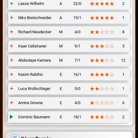
☆☆☆☆☆
★★★★★
Lasse Wilhelm
Α
22/0
2
☆☆☆☆☆
★★★★★
Niko Bretschneider
Α
19/1
1
☆☆☆☆☆
★★★★★
Richard Neudecker
Μ
4/0
8
☆☆☆☆☆
★★★★★
Kaan Caliskaner
Μ
9/1
5
☆☆☆☆☆
★★★★★
Abdoulaye Kamara
Μ
7/1
12
☆☆☆☆☆
★★★★★
Kasim Rabihic
Ε
16/1
1
☆☆☆☆☆
★★★★★
Luca Wollschlager
Ε
5/0
1
☆☆☆☆☆
★★★★★
Amine Groune
Ε
4/0
6
☆☆☆☆☆
★★★★★
Dominic Baumann
Ε
18/1
2