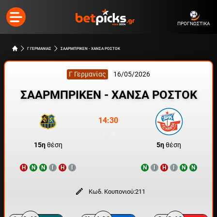
ΠΡΟΓΝΩΣΤΙΚΑ
Γ ΓΕΡΜΑΝΙΑΣ
ΣΑΑΡΜΠΡΙΚΕΝ - ΧΑΝΣΑ ΡΟΣΤΟΚ
Γ Γερμανίας
16/05/2026
ΣΑΑΡΜΠΡΙΚΕΝ - ΧΑΝΣΑ ΡΟΣΤΟΚ
14:30
3
:
4
15η
θέση
5η
θέση
Η
Ν
Ν
Ι
Η
Ι
Ν
Ι
Η
Ι
Ν
Ν
Κωδ. Κουπονιού:
211