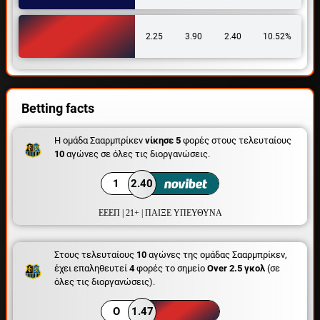
2.25
3.90
2.40
10.52%
Betting facts
Η ομάδα Σααρμπρίκεν
νίκησε 5
φορές στους τελευταίους
10
αγώνες σε όλες τις διοργανώσεις.
1
2.40
ΕΕΕΠ | 21+ | ΠΑΙΞΕ ΥΠΕΥΘΥΝΑ
Στους τελευταίους
10
αγώνες της ομάδας Σααρμπρίκεν,
έχει επαληθευτεί
4
φορές το σημείο
Over 2.5 γκολ
(σε
όλες τις διοργανώσεις).
O
1.47