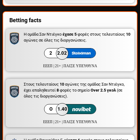
Betting facts
Η ομάδα Σαν Ντιέγκο
έχασε 5
φορές στους τελευταίους
10
αγώνες σε όλες τις διοργανώσεις.
2
2.02
ΕΕΕΠ | 21+ | ΠΑΙΞΕ ΥΠΕΥΘΥΝΑ
Στους τελευταίους
10
αγώνες της ομάδας Σαν Ντιέγκο,
έχει επαληθευτεί
8
φορές το σημείο
Over 2.5 γκολ
(σε
όλες τις διοργανώσεις).
O
1.40
ΕΕΕΠ | 21+ | ΠΑΙΞΕ ΥΠΕΥΘΥΝΑ