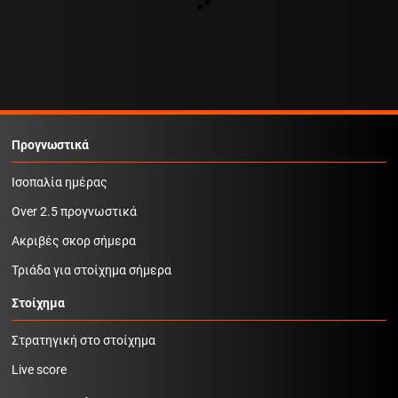
Προγνωστικά
Ισοπαλία ημέρας
Over 2.5 προγνωστικά
Ακριβές σκορ σήμερα
Τριάδα για στοίχημα σήμερα
Στοίχημα
Στρατηγική στο στοίχημα
Live score