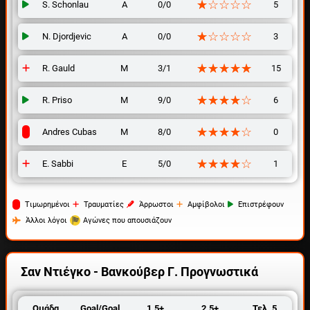
☆☆☆☆☆
★★★★★
S. Schonlau
Α
0/0
5
☆☆☆☆☆
★★★★★
N. Djordjevic
Α
0/0
3
☆☆☆☆☆
★★★★★
R. Gauld
Μ
3/1
15
☆☆☆☆☆
★★★★★
R. Priso
Μ
9/0
6
☆☆☆☆☆
★★★★★
Andres Cubas
Μ
8/0
0
ΕΓΚΡΙΣΗ ΑΠΟ BETPICKS ΕΓΚΡΙΣΗ ΑΠΟ BETPICKS
☆☆☆☆☆
★★★★★
E. Sabbi
Ε
5/0
1
Tιμωρημένοι
Τραυματίες
Άρρωστοι
Αμφίβολοι
Επιστρέφουν
Άλλοι λόγοι
Αγώνες που απουσιάζουν
Σαν Ντιέγκο - Βανκούβερ Γ.
Προγνωστικά
Ομάδα
Goal/Goal
1.5+
2.5+
Τελ. 5