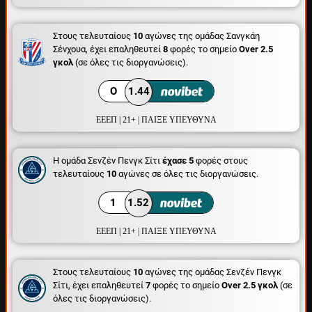
Στους τελευταίους
10
αγώνες της ομάδας Σανγκάη
Σένχουα, έχει επαληθευτεί
8
φορές το σημείο
Over 2.5
γκολ
(σε όλες τις διοργανώσεις).
O
1.44
ΕΕΕΠ | 21+ | ΠΑΙΞΕ ΥΠΕΥΘΥΝΑ
Η ομάδα Σενζέν Πενγκ Σίτι
έχασε 5
φορές στους
τελευταίους
10
αγώνες σε όλες τις διοργανώσεις.
1
1.52
ΕΕΕΠ | 21+ | ΠΑΙΞΕ ΥΠΕΥΘΥΝΑ
Στους τελευταίους
10
αγώνες της ομάδας Σενζέν Πενγκ
Σίτι, έχει επαληθευτεί
7
φορές το σημείο
Over 2.5 γκολ
(σε
όλες τις διοργανώσεις).