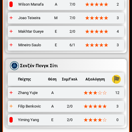
☆☆☆☆☆
★★★★★
Wilson Manafa
Α
7/0
2
☆☆☆☆☆
★★★★★
Joao Teixeira
Μ
7/0
3
☆☆☆☆☆
★★★★★
Makhtar Gueye
Ε
2/0
4
☆☆☆☆☆
★★★★★
Mineiro Saulo
Ε
6/1
3
Σενζέν Πενγκ Σίτι
Παίχτης
Θέση
Συμ/Γκολ
Αξιολόγηση
☆☆☆☆☆
★★★★★
Zhang Yujie
Α
12
☆☆☆☆☆
★★★★★
Filip Benkovic
Α
2/0
3
☆☆☆☆☆
★★★★★
Yiming Yang
Ε
2/0
0