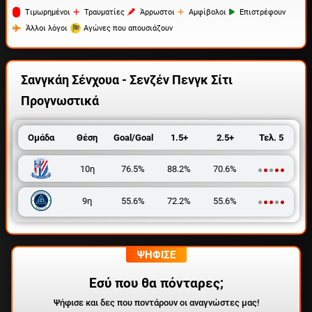
Tιμωρημένοι
Τραυματίες
Άρρωστοι
Αμφίβολοι
Επιστρέφουν
Άλλοι λόγοι
Αγώνες που απουσιάζουν
ΕΓΚΡΙΣΗ ΑΠΟ BETPICKS ΕΓΚΡΙΣΗ ΑΠΟ BETPICKS
Σανγκάη Σένχουα - Σενζέν Πενγκ Σίτι
Προγνωστικά
Ομάδα
Θέση
Goal/Goal
1.5+
2.5+
Τελ. 5
10η
76.5%
88.2%
70.6%
9η
55.6%
72.2%
55.6%
ΨΗΦΙΣΕ
Εσύ που θα πόνταρες;
Ψήφισε και δες που ποντάρουν οι αναγνώστες μας!