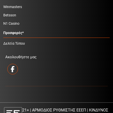
Winmasters
Betsson
N1 Casino
Προσφορές*
Δελτία Τύπου
Ακολουθήστε μας
21+ | ΑΡΜΟΔΙΟΣ ΡΥΘΜΙΣΤΗΣ ΕΕΕΠ | ΚΙΝΔΥΝΟΣ