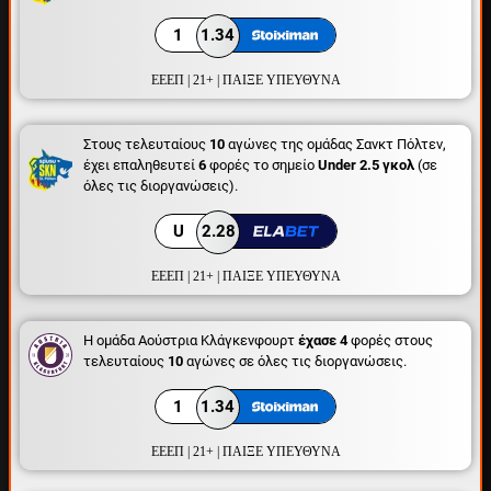
ΕΓΚΡΙΣΗ ΑΠΟ BETPICKS ΕΓΚΡΙΣΗ ΑΠΟ BETPICKS
Βρέθηκε στοιχηματική με:
1
1.34
ΕΕΕΠ | 21+ | ΠΑΙΞΕ ΥΠΕΥΘΥΝΑ
Στους τελευταίους
10
αγώνες της ομάδας Σανκτ Πόλτεν,
έχει επαληθευτεί
6
φορές το σημείο
Under 2.5 γκολ
(σε
όλες τις διοργανώσεις).
Εύκολη εγγραφή
U
2.28
Άμεση ταυτοποίηση
Γρήγορες αναλήψεις
ΕΕΕΠ | 21+ | ΠΑΙΞΕ ΥΠΕΥΘΥΝΑ
↪ΠΑΙΞΕ ΝΟΜΙΜΑ
Η ομάδα Αούστρια Κλάγκενφουρτ
έχασε 4
φορές στους
τελευταίους
10
αγώνες σε όλες τις διοργανώσεις.
ΕΕΕΠ | 21+ | ΠΑΙΞΕ ΥΠΕΥΘΥΝΑ
1
1.34
ΕΕΕΠ | 21+ | ΠΑΙΞΕ ΥΠΕΥΘΥΝΑ