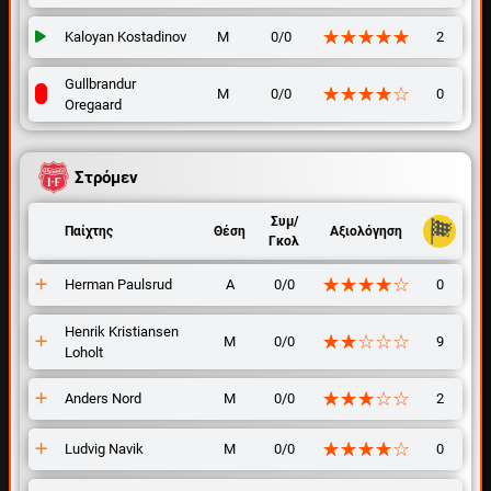
☆☆☆☆☆
★★★★★
Kaloyan Kostadinov
Μ
0/0
2
Gullbrandur
☆☆☆☆☆
★★★★★
Μ
0/0
0
Oregaard
Στρόμεν
Συμ/
Παίχτης
Θέση
Αξιολόγηση
Γκολ
☆☆☆☆☆
★★★★★
Herman Paulsrud
Α
0/0
0
Henrik Kristiansen
☆☆☆☆☆
★★★★★
Μ
0/0
9
Loholt
☆☆☆☆☆
★★★★★
Anders Nord
Μ
0/0
2
☆☆☆☆☆
★★★★★
Ludvig Navik
Μ
0/0
0