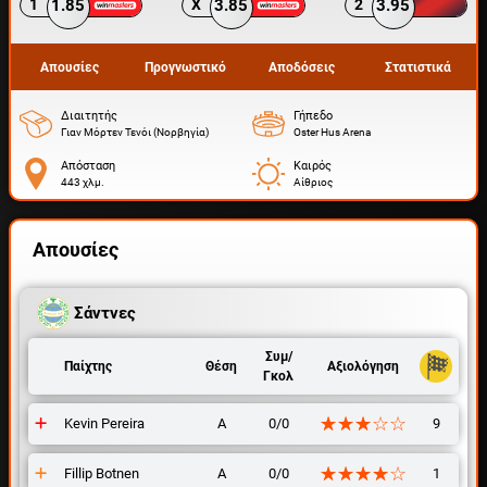
1
1.85
X
3.85
2
3.95
Απουσίες
Προγνωστικό
Αποδόσεις
Στατιστικά
Διαιτητής
Γήπεδο
Γιαν Μόρτεν Τενόι (Νορβηγία)
Oster Hus Arena
Απόσταση
Καιρός
443 χλμ.
Αίθριος
Απουσίες
Σάντνες
Συμ/
Παίχτης
Θέση
Αξιολόγηση
Γκολ
☆☆☆☆☆
★★★★★
Kevin Pereira
Α
0/0
9
☆☆☆☆☆
★★★★★
Fillip Botnen
Α
0/0
1