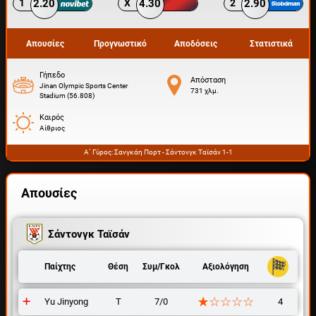
1
2.20
X
4.30
2
2.90
Απουσίες
Προγνωστικό
Αποδόσεις
Στατιστικά
Γήπεδο
Απόσταση
Jinan Olympic Sports Center
731 χλμ.
Stadium (56.808)
Καιρός
Αίθριος
Α΄ Γύρος:
Σανγκάη Πορτ - Σάντονγκ Ταϊσάν 1-1
Απουσίες
Σάντονγκ Ταϊσάν
Παίχτης
Θέση
Συμ/Γκολ
Αξιολόγηση
☆☆☆☆☆
★★★★★
Yu Jinyong
Τ
7/0
4