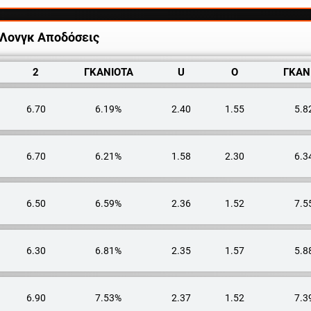
 Λονγκ Αποδόσεις
2
ΓΚΑΝΙΟΤΑ
U
O
ΓΚΑΝ
6.70
6.19%
2.40
1.55
5.8
6.70
6.21%
1.58
2.30
6.3
6.50
6.59%
2.36
1.52
7.5
6.30
6.81%
2.35
1.57
5.8
6.90
7.53%
2.37
1.52
7.3