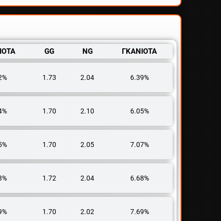
ΙΟΤΑ
GG
NG
ΓΚΑΝΙΟΤΑ
2%
1.73
2.04
6.39%
4%
1.70
2.10
6.05%
5%
1.70
2.05
7.07%
8%
1.72
2.04
6.68%
9%
1.70
2.02
7.69%