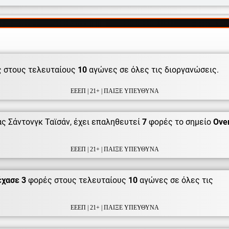
 στους τελευταίους
10
αγώνες σε όλες τις διοργανώσεις.
ΕΕΕΠ | 21+ | ΠΑΙΞΕ ΥΠΕΥΘΥΝΑ
ς Σάντονγκ Ταϊσάν, έχει επαληθευτεί
7
φορές το σημείο
Over
ΕΕΕΠ | 21+ | ΠΑΙΞΕ ΥΠΕΥΘΥΝΑ
έχασε 3
φορές στους τελευταίους
10
αγώνες σε όλες τις
ΕΕΕΠ | 21+ | ΠΑΙΞΕ ΥΠΕΥΘΥΝΑ