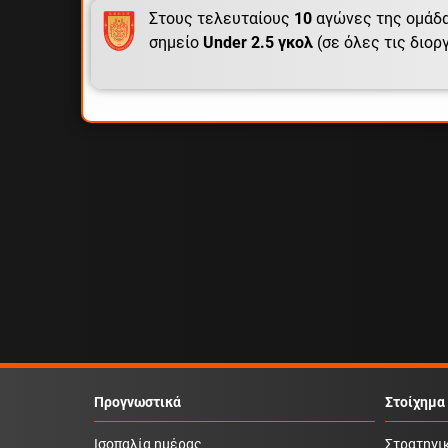
Στους τελευταίους
10
αγώνες της ομάδα
σημείο
Under 2.5 γκολ
(σε όλες τις διορ
Προγνωστικά
Στοίχημα
Ισοπαλία ημέρας
Στρατηγι