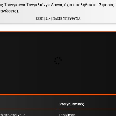
ς Τσόνγκινγκ Τονγκλιάνγκ Λονγκ, έχει επαληθευτεί
7
φορές 
γανώσεις).
ΕΕΕΠ | 21+ | ΠΑΙΞΕ ΥΠΕΥΘΥΝΑ
Στοιχηματικές
κή στο στοίχημα
Stoiximan