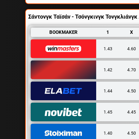
Σάντονγκ Ταϊσάν - Τσόνγκινγκ Τονγκλιάνγκ
BOOKMAKER
1
X
1.43
4.60
1.42
4.70
1.44
4.50
1.45
4.45
1.40
4.50