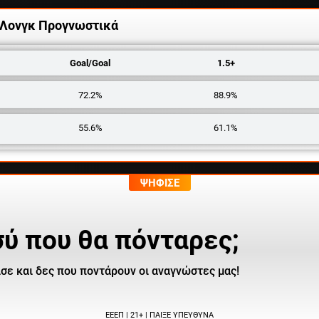
 Λονγκ
Προγνωστικά
Goal/Goal
1.5+
72.2%
88.9%
55.6%
61.1%
ΨΗΦΙΣΕ
σύ που θα πόνταρες;
σε και δες που ποντάρουν οι αναγνώστες μας!
ΕΕΕΠ | 21+ | ΠΑΙΞΕ ΥΠΕΥΘΥΝΑ