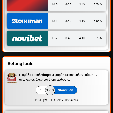
ΕΓΚΡΙΣΗ ΑΠΟ BETPICKS ΕΓΚΡΙΣΗ ΑΠΟ BETPICKS
1.85
3.45
4.30
5.92%
1.88
3.40
4.10
6.54%
1.87
3.40
4.10
6.78%
Betting facts
Η ομάδα Σεούλ
νίκησε 4
φορές στους τελευταίους
10
αγώνες σε όλες τις διοργανώσεις.
1
1.88
ΕΕΕΠ | 21+ | ΠΑΙΞΕ ΥΠΕΥΘΥΝΑ
Βρέθηκε στοιχηματική με: