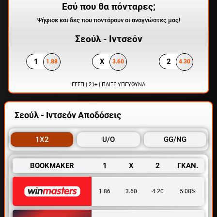
Εσύ που θα πόνταρες;
ΕΓΚΡΙΣΗ ΑΠΟ BETPICKS ΕΓΚΡΙΣΗ ΑΠΟ BETPICKS
Ψήφισε και δες που ποντάρουν οι αναγνώστες μας!
Σεούλ - Ιντσεόν
1
X
2
1.88
3.60
4.30
ΕΕΕΠ | 21+ | ΠΑΙΞΕ ΥΠΕΥΘΥΝΑ
Σεούλ - Ιντσεόν Αποδόσεις
1X2
U/O
GG/NG
BOOKMAKER
1
X
2
ΓΚΑΝ.
1.86
3.60
4.20
5.08%