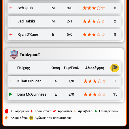
☆☆☆☆☆
★★★★★
Seb Quirk
Μ
8/0
5
☆☆☆☆☆
★★★★★
Jad Hakiki
Μ
2/1
2
☆☆☆☆☆
★★★★★
Ryan O'Kane
Ε
5/0
8
Γκάλγουεϊ
Παίχτης
Θέση
Συμ/Γκολ
Αξιολόγηση
☆☆☆☆☆
★★★★★
Killian Brouder
Α
1/0
1
☆☆☆☆☆
★★★★★
Dara McGuinness
Ε
2/0
15
Tιμωρημένοι
Τραυματίες
Άρρωστοι
Αμφίβολοι
Επιστρέφουν
Άλλοι λόγοι
Αγώνες που απουσιάζουν