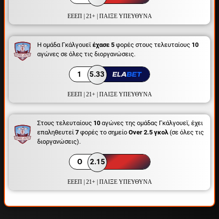
ΕΕΕΠ | 21+ | ΠΑΙΞΕ ΥΠΕΥΘΥΝΑ
Η ομάδα Γκάλγουεϊ
έχασε 5
φορές στους τελευταίους
10
αγώνες σε όλες τις διοργανώσεις.
1
5.33
ΕΕΕΠ | 21+ | ΠΑΙΞΕ ΥΠΕΥΘΥΝΑ
Στους τελευταίους
10
αγώνες της ομάδας Γκάλγουεϊ, έχει
επαληθευτεί
7
φορές το σημείο
Over 2.5 γκολ
(σε όλες τις
διοργανώσεις).
O
2.15
ΕΕΕΠ | 21+ | ΠΑΙΞΕ ΥΠΕΥΘΥΝΑ