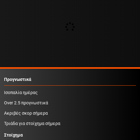
Προγνωστικά
Ισοπαλία ημέρας
Over 2.5 προγνωστικά
Ακριβές σκορ σήμερα
Τριάδα για στοίχημα σήμερα
Στοίχημα