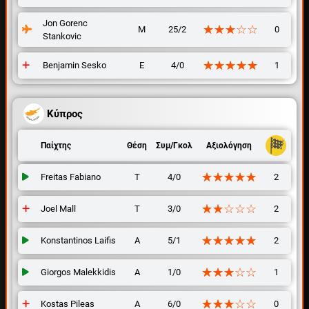
Jon Gorenc
☆☆☆☆☆
★★★★★
Μ
25/2
0
Stankovic
☆☆☆☆☆
★★★★★
Benjamin Sesko
Ε
4/0
1
Κύπρος
Παίχτης
Θέση
Συμ/Γκολ
Αξιολόγηση
ΕΓΚΡΙΣΗ ΑΠΟ BETPICKS ΕΓΚΡΙΣΗ ΑΠΟ BETPICKS
☆☆☆☆☆
★★★★★
Freitas Fabiano
Τ
4/0
2
☆☆☆☆☆
★★★★★
Joel Mall
Τ
3/0
2
☆☆☆☆☆
★★★★★
Konstantinos Laifis
Α
5/1
2
☆☆☆☆☆
★★★★★
Giorgos Malekkidis
Α
1/0
1
☆☆☆☆☆
★★★★★
Kostas Pileas
Α
6/0
0