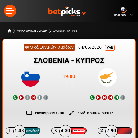
ΠΡΟΓΝΩΣΤΙΚΑ
ΦΙΛΙΚΑ ΕΘΝΙΚΩΝ ΟΜΑΔΩΝ
ΣΛΟΒΕΝΙΑ - ΚΥΠΡΟΣ
Φιλικά Εθνικών Ομάδων
04/06/2026
VAR
ΣΛΟΒΕΝΙΑ - ΚΥΠΡΟΣ
19:00
1
:
1
Ν
Η
Ι
Η
Ι
Ι
Ν
Η
Η
Η
Ν
Ι
Novasports Start
Κωδ. Κουπονιού:
616
1
1.48
X
4.30
2
7.90