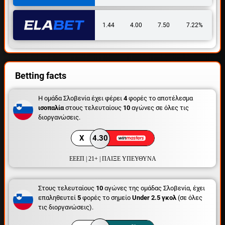
1.44
4.00
7.50
7.22%
Betting facts
Η ομάδα Σλοβενία έχει φέρει
4
φορές το αποτέλεσμα
ισοπαλία
στους τελευταίους
10
αγώνες σε όλες τις
διοργανώσεις.
X
4.30
ΕΕΕΠ | 21+ | ΠΑΙΞΕ ΥΠΕΥΘΥΝΑ
Στους τελευταίους
10
αγώνες της ομάδας Σλοβενία, έχει
επαληθευτεί
5
φορές το σημείο
Under 2.5 γκολ
(σε όλες
τις διοργανώσεις).