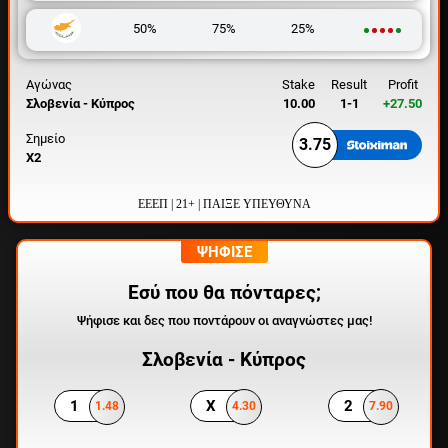
50%
75%
25%
Αγώνας
Stake
Result
Profit
Σλοβενία - Κύπρος
10.00
1-1
+27.50
ΕΓΚΡΙΣΗ ΑΠΟ BETPICKS ΕΓΚΡΙΣΗ ΑΠΟ BETPICKS
Σημείο
Βρέθηκε στοιχηματική με:
3.75
Χ2
ΕΕΕΠ | 21+ | ΠΑΙΞΕ ΥΠΕΥΘΥΝΑ
ΨΗΦΙΣΕ
Εσύ που θα πόνταρες;
Εύκολη εγγραφή
Ψήφισε και δες που ποντάρουν οι αναγνώστες μας!
Άμεση ταυτοποίηση
Σλοβενία - Κύπρος
Γρήγορες αναλήψεις
1
X
2
1.48
4.30
7.90
↪ΠΑΙΞΕ ΝΟΜΙΜΑ