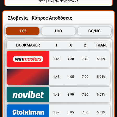
ΕΕΕΠ | 21+ | ΠΑΙΞΕ ΥΠΕΥΘΥΝΑ
ΕΕΕΠ | 21+ | ΠΑΙΞΕ ΥΠΕΥΘΥΝΑ
Σλοβενία - Κύπρος Αποδόσεις
1X2
U/O
GG/NG
BOOKMAKER
1
X
2
ΓΚΑΝ.
1.46
4.30
7.40
5.00%
1.45
4.05
7.90
5.94%
1.48
3.90
7.20
6.63%
1.47
3.85
7.50
6.83%