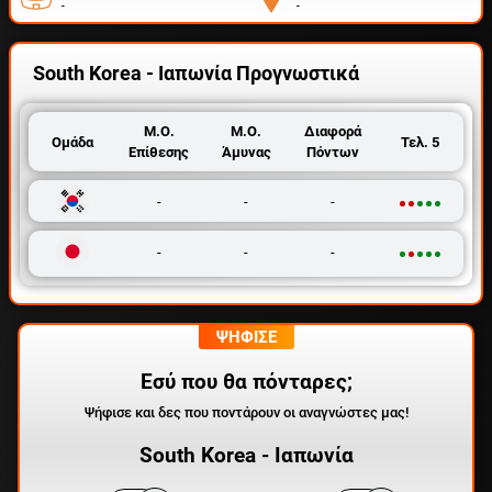
-
-
South Korea - Ιαπωνία
Προγνωστικά
Μ.Ο.
Μ.Ο.
Διαφορά
Ομάδα
Τελ. 5
Επίθεσης
Άμυνας
Πόντων
-
-
-
-
-
-
ΨΗΦΙΣΕ
Εσύ που θα πόνταρες;
Ψήφισε και δες που ποντάρουν οι αναγνώστες μας!
South Korea - Ιαπωνία