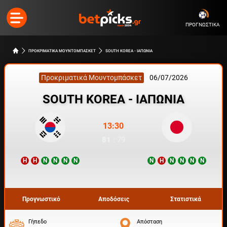
ΠΡΟΓΝΩΣΤΙΚΑ
ΠΡΟΚΡΙΜΑΤΙΚΑ ΜΟΥΝΤΟΜΠΑΣΚΕΤ
SOUTH KOREA - ΙΑΠΩΝΙΑ
Προκριματικά Μουντομπάσκετ
06/07/2026
SOUTH KOREA - ΙΑΠΩΝΙΑ
13:30
81
:
79
Η
Η
Ν
Ν
Ν
Ν
Ν
Η
Ν
Ν
Ν
Ν
Προγνωστικό
Αποδόσεις
Στατιστικά
Γήπεδο
Απόσταση