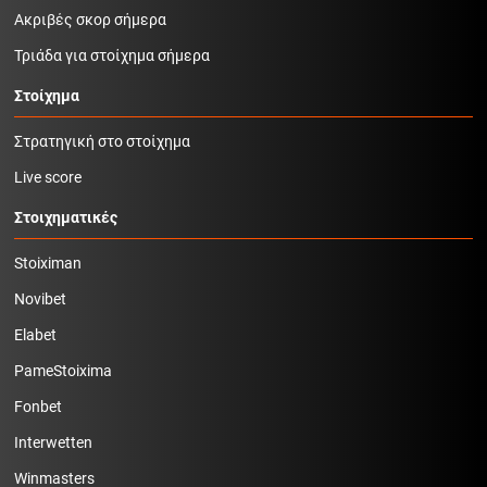
Ακριβές σκορ σήμερα
Τριάδα για στοίχημα σήμερα
Στοίχημα
Στρατηγική στο στοίχημα
Live score
Στοιχηματικές
Stoiximan
Novibet
Elabet
PameStoixima
Fonbet
Interwetten
Winmasters