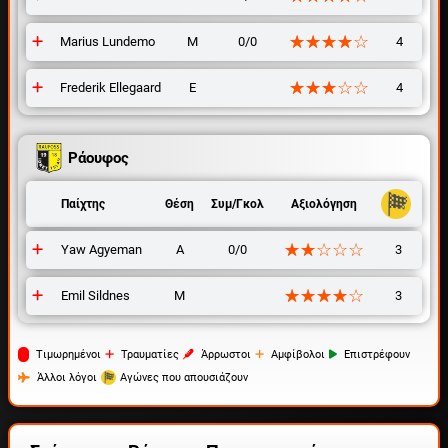
☆☆☆☆☆
★★★★★
Marius Lundemo
Μ
0/0
4
☆☆☆☆☆
★★★★★
Frederik Ellegaard
Ε
4
Ράουφος
Παίχτης
Θέση
Συμ/Γκολ
Αξιολόγηση
☆☆☆☆☆
★★★★★
Yaw Agyeman
Α
0/0
3
☆☆☆☆☆
★★★★★
Emil Sildnes
Μ
3
Tιμωρημένοι
Τραυματίες
Άρρωστοι
Αμφίβολοι
Επιστρέφουν
Άλλοι λόγοι
Αγώνες που απουσιάζουν