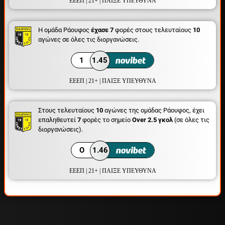
ΕΕΕΠ | 21+ | ΠΑΙΞΕ ΥΠΕΥΘΥΝΑ
Η ομάδα Ράουφος
έχασε 7
φορές στους τελευταίους
10
αγώνες σε όλες τις διοργανώσεις.
1
1.45
ΕΕΕΠ | 21+ | ΠΑΙΞΕ ΥΠΕΥΘΥΝΑ
Στους τελευταίους
10
αγώνες της ομάδας Ράουφος, έχει
επαληθευτεί
7
φορές το σημείο
Over 2.5 γκολ
(σε όλες τις
διοργανώσεις).
O
1.46
ΕΕΕΠ | 21+ | ΠΑΙΞΕ ΥΠΕΥΘΥΝΑ