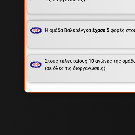
Η ομάδα Βαλερένγκα
έχασε 5
φορές στο
Στους τελευταίους
10
αγώνες της ομάδα
(σε όλες τις διοργανώσεις).