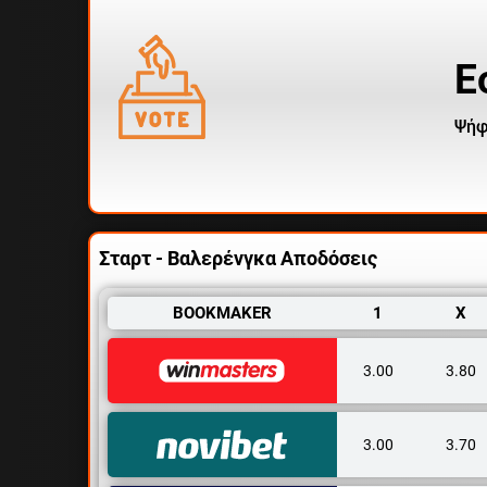
Ε
Ψήφ
Σταρτ - Βαλερένγκα Αποδόσεις
BOOKMAKER
1
X
3.00
3.80
3.00
3.70