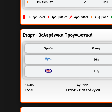
Eirik Schulze
Μ
0/0
Tιμωρημένοι
Τραυματίες
Άρρωστοι
Αμφίβολοι
Σταρτ - Βαλερένγκα
Προγνωστικά
Ομάδα
Θέση
16η
11η
25/05
Αγώνας
15:30
Σταρτ - Βαλερένγκα