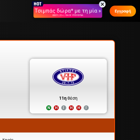
Τσιμπάς δώρα* με τη μία »
Εγγραφή
ΕΕΕΠ | 21+ | ΠΑΙΞΕ ΥΠΕΥΘΥΝΑ
11η
θέση
Ν
Η
Ι
Η
Η
Ι
Καιρός