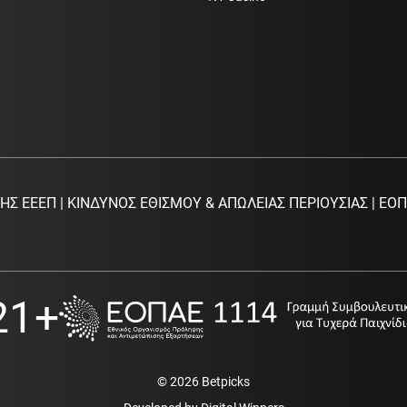
Βρέθη
Εύκ
ΗΣ ΕΕΕΠ | ΚΙΝΔΥΝΟΣ ΕΘΙΣΜΟΥ & ΑΠΩΛΕΙΑΣ ΠΕΡΙΟΥΣΙΑΣ |
ΕΟΠ
Άμεσ
Γρήγ
21+
ΕΕΕΠ | 21
© 2026 Betpicks