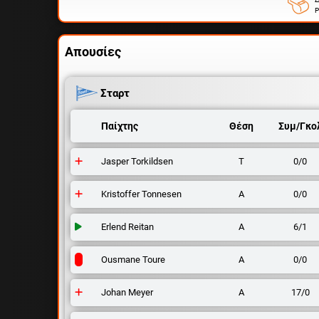
Ρ
Απουσίες
Σταρτ
Παίχτης
Θέση
Συμ/Γκο
Jasper Torkildsen
Τ
0/0
Kristoffer Tonnesen
Α
0/0
Erlend Reitan
Α
6/1
Ousmane Toure
Α
0/0
Johan Meyer
Α
17/0