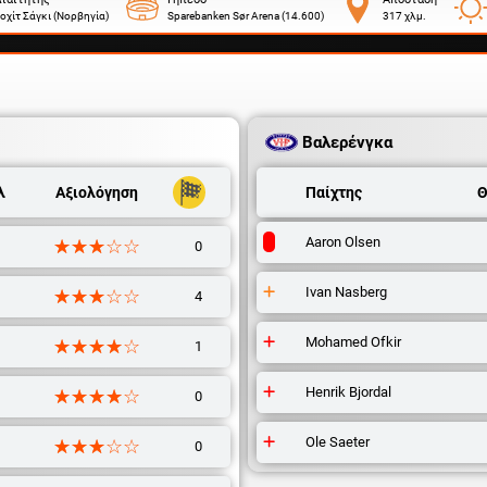
οχίτ Σάγκι (Νορβηγία)
Sparebanken Sør Arena (14.600)
317 χλμ.
Βαλερένγκα
λ
Αξιολόγηση
Παίχτης
Θ
Aaron Olsen
☆☆☆☆☆
★★★★★
0
Ivan Nasberg
☆☆☆☆☆
★★★★★
4
Mohamed Ofkir
☆☆☆☆☆
★★★★★
1
Henrik Bjordal
☆☆☆☆☆
★★★★★
0
Ole Saeter
☆☆☆☆☆
★★★★★
0