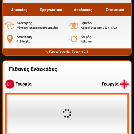
Απουσίες
Προγνωστικό
Αποδόσεις
Στατιστικά
Διαιτητής
Γήπεδο
Ράντου Πετρέσκου (Ρουμανία)
Kocaeli Stadyumu (34.172)
Απόσταση
Καιρός
1.246 χλμ.
Αίθριος
Α' Γύρος: Γεωργία - Τουρκία 2-3
Πιθανές Ενδεκάδες
Τουρκία
Γεωργία