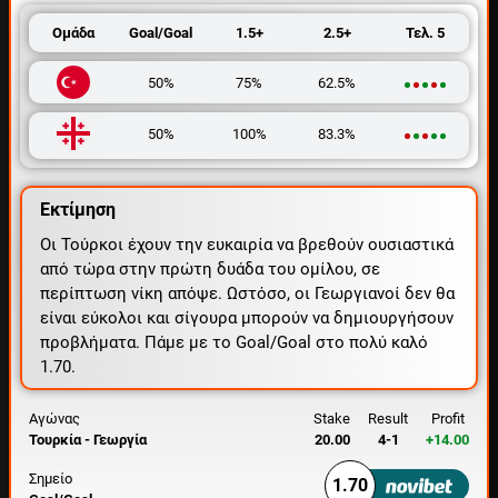
Ομάδα
Goal/Goal
1.5+
2.5+
Τελ. 5
ΕΓΚΡΙΣΗ ΑΠΟ BETPICKS ΕΓΚΡΙΣΗ ΑΠΟ BETPICKS
50%
75%
62.5%
50%
100%
83.3%
Εκτίμηση
Οι Τούρκοι έχουν την ευκαιρία να βρεθούν ουσιαστικά
από τώρα στην πρώτη δυάδα του ομίλου, σε
περίπτωση νίκη απόψε. Ωστόσο, οι Γεωργιανοί δεν θα
είναι εύκολοι και σίγουρα μπορούν να δημιουργήσουν
προβλήματα. Πάμε με το Goal/Goal στο πολύ καλό
1.70.
Αγώνας
Stake
Result
Profit
Τουρκία - Γεωργία
20.00
4-1
+14.00
Σημείο
Βρέθηκε στοιχηματική με:
1.70