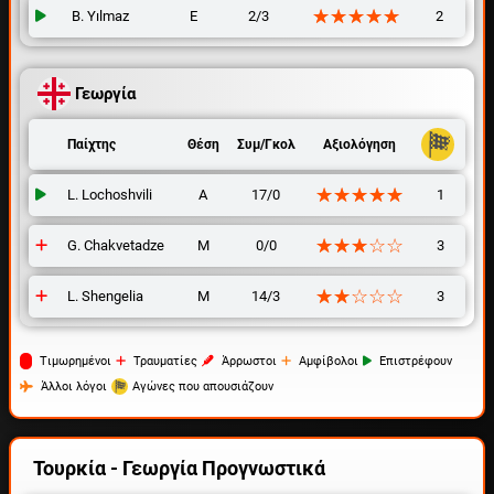
☆☆☆☆☆
★★★★★
B. Yılmaz
Ε
2/3
2
Γεωργία
ΕΓΚΡΙΣΗ ΑΠΟ BETPICKS ΕΓΚΡΙΣΗ ΑΠΟ BETPICKS
Παίχτης
Θέση
Συμ/Γκολ
Αξιολόγηση
☆☆☆☆☆
★★★★★
L. Lochoshvili
Α
17/0
1
☆☆☆☆☆
★★★★★
G. Chakvetadze
Μ
0/0
3
☆☆☆☆☆
★★★★★
L. Shengelia
Μ
14/3
3
Tιμωρημένοι
Τραυματίες
Άρρωστοι
Αμφίβολοι
Επιστρέφουν
Άλλοι λόγοι
Αγώνες που απουσιάζουν
Τουρκία - Γεωργία
Προγνωστικά