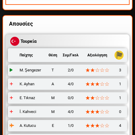
Απουσίες
Τουρκία
Παίχτης
Θέση
Συμ/Γκολ
Αξιολόγηση
☆☆☆☆☆
★★★★★
M. Şengezer
Τ
2/0
3
☆☆☆☆☆
★★★★★
K. Ayhan
Α
4/0
1
☆☆☆☆☆
★★★★★
E. Tıknaz
Μ
0/0
1
☆☆☆☆☆
★★★★★
İ. Kahveci
Μ
4/0
0
☆☆☆☆☆
★★★★★
A. Kutucu
Ε
1/0
4