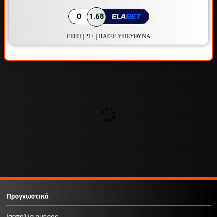
O
1.68
ΕΕΕΠ | 21+ | ΠΑΙΞΕ ΥΠΕΥΘΥΝΑ
Προγνωστικά
Ισοπαλία ημέρας