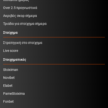
Over 2.5 προγνωστικά
Ακριβές σκορ σήμερα
Τριάδα για στοίχημα σήμερα
Στοίχημα
Στρατηγική στο στοίχημα
Live score
Στοιχηματικές
Stoiximan
Novibet
Elabet
PameStoixima
Fonbet