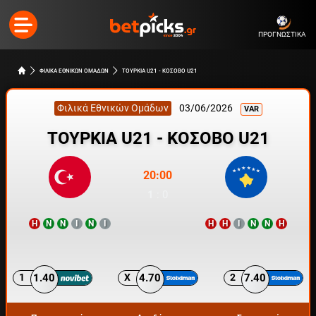
ΠΡΟΓΝΩΣΤΙΚΑ
ΦΙΛΙΚΑ ΕΘΝΙΚΩΝ ΟΜΑΔΩΝ
ΤΟΥΡΚΙΑ U21 - ΚΟΣΟΒΟ U21
Φιλικά Εθνικών Ομάδων
03/06/2026
VAR
ΤΟΥΡΚΙΑ U21 - ΚΟΣΟΒΟ U21
20:00
1
:
0
Η
Ν
Ν
Ι
Ν
Ι
Η
Η
Ι
Ν
Ν
Η
1
1.40
X
4.70
2
7.40