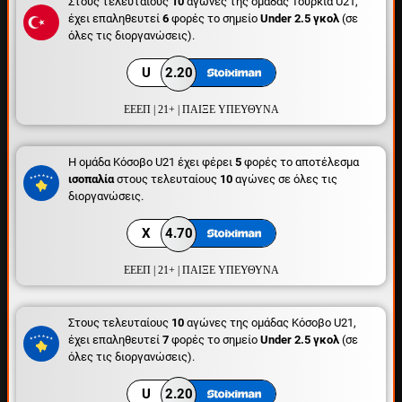
Στους τελευταίους
10
αγώνες της ομάδας Τουρκία U21,
έχει επαληθευτεί
6
φορές το σημείο
Under 2.5 γκολ
(σε
όλες τις διοργανώσεις).
U
2.20
ΕΕΕΠ | 21+ | ΠΑΙΞΕ ΥΠΕΥΘΥΝΑ
Η ομάδα Κόσοβο U21 έχει φέρει
5
φορές το αποτέλεσμα
ισοπαλία
στους τελευταίους
10
αγώνες σε όλες τις
διοργανώσεις.
X
4.70
ΕΕΕΠ | 21+ | ΠΑΙΞΕ ΥΠΕΥΘΥΝΑ
Στους τελευταίους
10
αγώνες της ομάδας Κόσοβο U21,
έχει επαληθευτεί
7
φορές το σημείο
Under 2.5 γκολ
(σε
όλες τις διοργανώσεις).
U
2.20