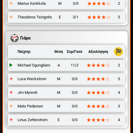
☆☆☆☆☆
★★★★★
Marius Konkkola
Μ
3/0
2
☆☆☆☆☆
★★★★★
Theodoros Tsirigotis
Ε
3/1
5
Γιάρο
Παίχτης
Θέση
Συμ/Γκολ
Αξιολόγηση
☆☆☆☆☆
★★★★★
Michael Ogungbaro
Α
11/2
2
☆☆☆☆☆
★★★★★
Luca Weckstrom
Μ
0/0
5
☆☆☆☆☆
★★★★★
Jim Myrevik
Μ
0/0
4
☆☆☆☆☆
★★★★★
Mats Pedersen
Μ
0/0
3
☆☆☆☆☆
★★★★★
Linus Zetterstrom
Ε
0/0
4