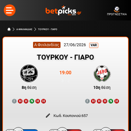
ΠΡΟΓΝΩΣΤΙΚΑ
A ΦΙΝΛΑΝΔΙΑΣ
ΤΟΥΡΚΟΥ - ΓΙΑΡΟ
A Φινλανδίας
27/06/2026
VAR
ΤΟΥΡΚΟΥ - ΓΙΑΡΟ
19:00
3
:
2
8η
θέση
10η
θέση
Ι
Η
Η
Ν
Η
Η
Ι
Η
Η
Η
Ν
Η
Κωδ. Κουπονιού:
657