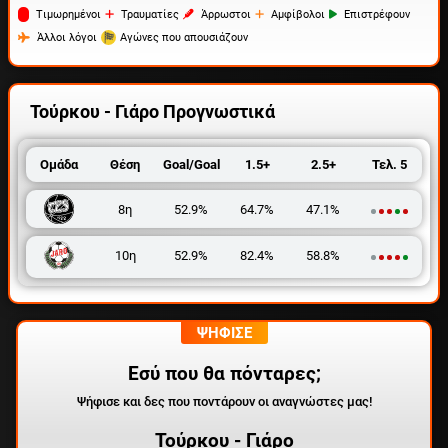
Tιμωρημένοι
Τραυματίες
Άρρωστοι
Αμφίβολοι
Επιστρέφουν
Άλλοι λόγοι
Αγώνες που απουσιάζουν
ΕΓΚΡΙΣΗ ΑΠΟ BETPICKS ΕΓΚΡΙΣΗ ΑΠΟ BETPICKS
Τούρκου - Γιάρο
Προγνωστικά
Ομάδα
Θέση
Goal/Goal
1.5+
2.5+
Τελ. 5
8η
52.9%
64.7%
47.1%
10η
52.9%
82.4%
58.8%
ΨΗΦΙΣΕ
Εσύ που θα πόνταρες;
Ψήφισε και δες που ποντάρουν οι αναγνώστες μας!
Τούρκου - Γιάρο